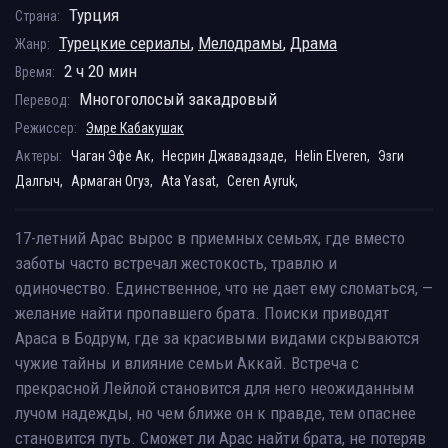
Турция
Страна:
Турецкие сериалы
,
Мелодрамы
,
Драма
Жанр:
2 ч 20 мин
Время:
Многоголосый закадровый
Перевод:
Режиссер:
Эмре Кабакушак
Актеры:
Чаган Эфе Ак,
Несрин Джавадзаде,
Helin Elveren,
Эзги
Далгыч,
Армаган Огуз,
Ata Yasat,
Ceren Ayruk,
17-летний Арас вырос в приемных семьях, где вместо
заботы часто встречал жестокость, травлю и
одиночество. Единственное, что не дает ему сломаться, —
желание найти пропавшего брата. Поиски приводят
Араса в Бодрум, где за красивыми видами скрываются
чужие тайны и влияние семьи Аккай. Встреча с
прекрасной Лейлой становится для него неожиданным
лучом надежды, но чем ближе он к правде, тем опаснее
становится путь. Сможет ли Арас найти брата, не потеряв