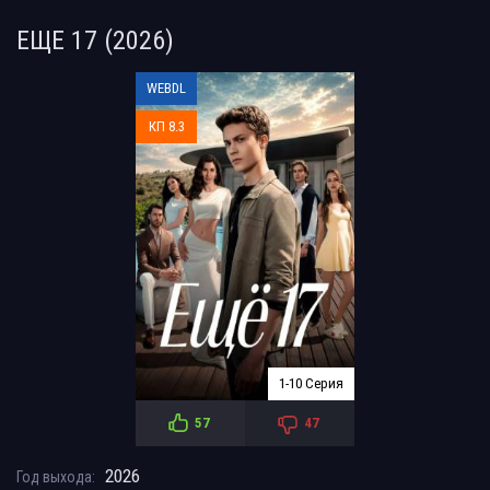
ЕЩЕ 17 (2026)
WEBDL
КП 8.3
1-10 Серия
57
47
2026
Год выхода: