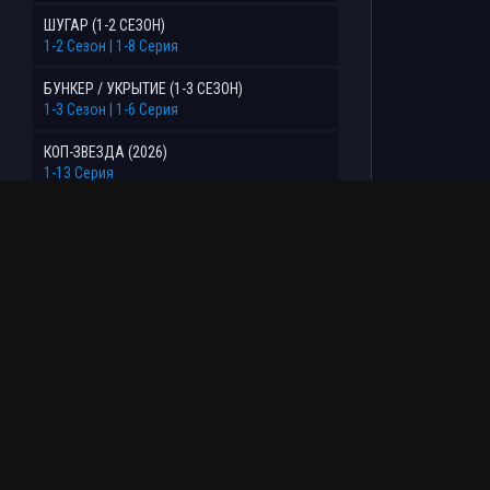
ШУГАР (1-2 СЕЗОН)
1-2 Сезон | 1-8 Серия
БУНКЕР / УКРЫТИЕ (1-3 СЕЗОН)
1-3 Сезон | 1-6 Серия
КОП-ЗВЕЗДА (2026)
1-13 Серия
ПОХИЩЕНИЕ (2026)
1-6 Серия
АНАТОМИЯ ЧУВСТВ (2026)
1-18 Серия
НАРКОВОЙНА: ЗАГОВОР МОЛЧАНИЯ (2026)
1-2 Серия
ВЕЛИКОЛЕПНАЯ ПЯТЕРКА (1-8 СЕЗОН)
1-8 Сезон | 1-28 Серия