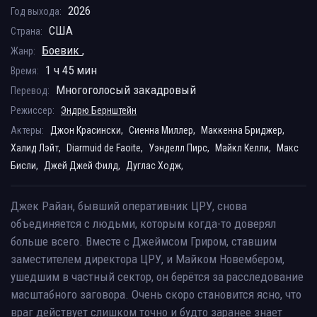
2026
Год выхода:
США
Страна:
Боевик
,
Жанр:
1 ч 45 мин
Время:
Многоголосый закадровый
Перевод:
Режиссер:
Эндрю Бернштейн
Актеры:
Джон Красински,
Сиенна Миллер,
Маккенна Бриджер,
Халид Лэйт,
Diarmuid de Faoite,
Уэнделл Пирс,
Майкл Келли,
Макс
Бисли,
Джей Джей Филд,
Дуглас Ходж,
Джек Райан, бывший оперативник ЦРУ, снова
объединяется с людьми, которым когда-то доверял
больше всего. Вместе с Джеймсом Гриром, ставшим
заместителем директора ЦРУ, и Майком Новембером,
ушедшим в частный сектор, он берётся за расследование
масштабного заговора. Очень скоро становится ясно, что
враг действует слишком точно и будто заранее знает