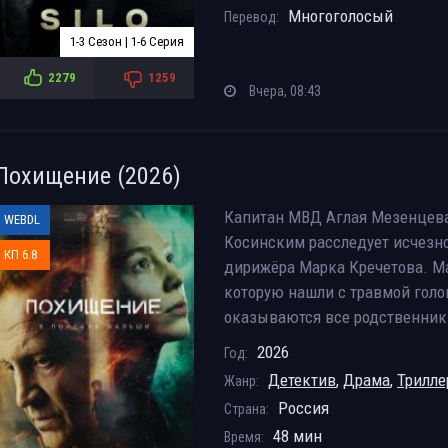
Многоголосый
Перевод:
1-3 Сезон | 1-6 Серия
2279
1259
Вчера, 08:43
Похищение (2026)
Капитан МВД Аглая Мезенцева
WEBDL
Косинским расследует исчезно
КП 6.8
дирижёра Марка Кречетова. Ма
которую нашли с травмой голо
оказываются все родственники
2026
Год:
Детектив
,
Драма
,
Трилл
Жанр:
Россия
Страна:
48 мин
Время: