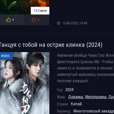
1-5 Серия
9
9
6-08-2026, 14:40
Танцуя с тобой на острие клинка (2024)
Наёмная убийца Чжао Сяо Жэнь
WEBDL
аристократа Цзюнь Мо. Чтобы п
невесту и появляется в покоя
замкнутый красавец оказывает
поэтому каждый...
2024
Год:
Дорамы
,
Мелодрамы
,
Др
Жанр:
Китай
Страна:
Многоголосый закад
Перевод: