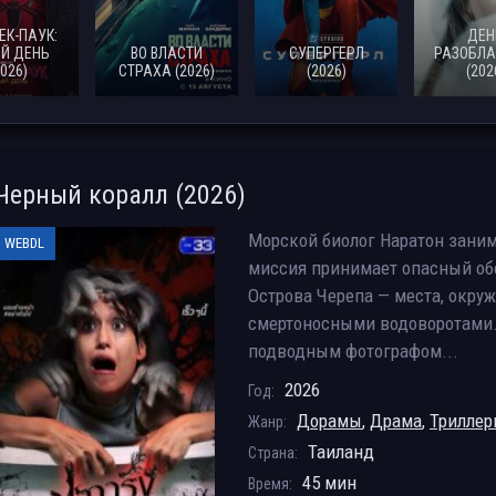
ЕК-ПАУК:
ДЕН
Й ДЕНЬ
ВО ВЛАСТИ
СУПЕРГЕРЛ
РАЗОБЛА
2026)
СТРАХА (2026)
(2026)
(202
Черный коралл (2026)
Морской биолог Наратон заним
WEBDL
миссия принимает опасный обор
Острова Черепа — места, окру
смертоносными водоворотами.
подводным фотографом...
2026
Год:
Дорамы
,
Драма
,
Трилле
Жанр:
Таиланд
Страна:
45 мин
Время: