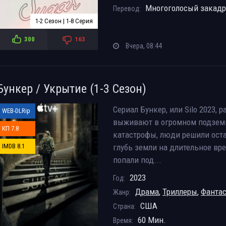
Многоголосый закад
Перевод:
1-2 Сезон | 1-8 Серия
300
163
Вчера, 08:44
Бункер / Укрытие (1-3 Сезон)
Сериал Бункер, или Silo 2023,
WEB-DLRip
выживают в огромном подземн
КП 7.8
катастрофы, люди решили остав
IMDB 8.1
глубь земли на длительное вре
попали под...
2023
Год:
Драма
,
Триллеры
,
Фанта
Жанр:
США
Страна:
60 Мин.
Время: