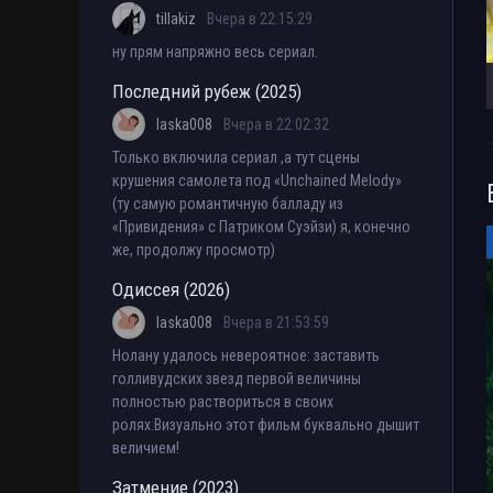
tillakiz
Вчера в 22:15:29
ну прям напряжно весь сериал.
Последний рубеж (2025)
laska008
Вчера в 22:02:32
Только включила сериал ,а тут сцены
крушения самолета под «Unchained Melody»
(ту самую романтичную балладу из
«Привидения» с Патриком Суэйзи) я, конечно
же, продолжу просмотр)
Одиссея (2026)
laska008
Вчера в 21:53:59
Нолану удалось невероятное: заставить
голливудских звезд первой величины
полностью раствориться в своих
ролях.Визуально этот фильм буквально дышит
величием!
Затмение (2023)