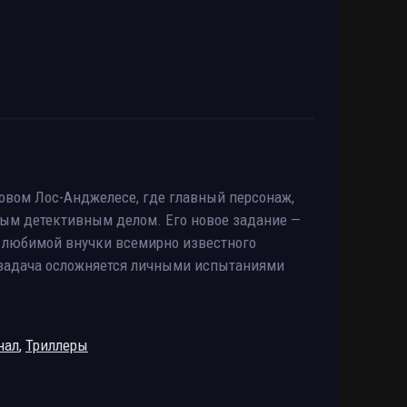
овом Лос-Анджелесе, где главный персонаж,
ным детективным делом. Его новое задание —
я любимой внучки всемирно известного
 задача осложняется личными испытаниями
нал
,
Триллеры