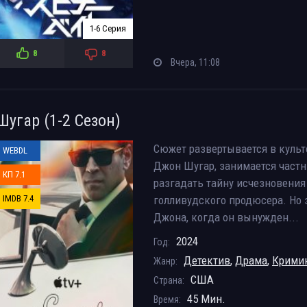
1-6 Серия
8
8
Вчера, 11:08
Шугар (1-2 Сезон)
Сюжет развертывается в культ
WEBDL
Джон Шугар, занимается част
КП 7.1
разгадать тайну исчезновени
IMDB 7.4
голливудского продюсера. Но
Джона, когда он вынужден...
2024
Год:
Детектив
,
Драма
,
Крими
Жанр:
США
Страна:
45 Мин.
Время: