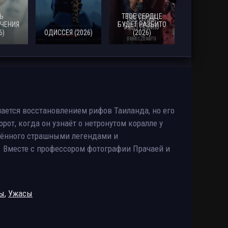
Ь
ТВОЕ СЕРДЦЕ
ЧЕНИЯ
БУДЕТ РАЗБИТО
6)
ОДИССЕЯ (2026)
(2026)
МОАНА (20
ается восстановлением рифов Таиланда, но его
от, когда он узнаёт о нетронутом коралле у
жённого страшными легендами и
 Вместе с профессором фотографии Прачаей и
ры
,
Ужасы