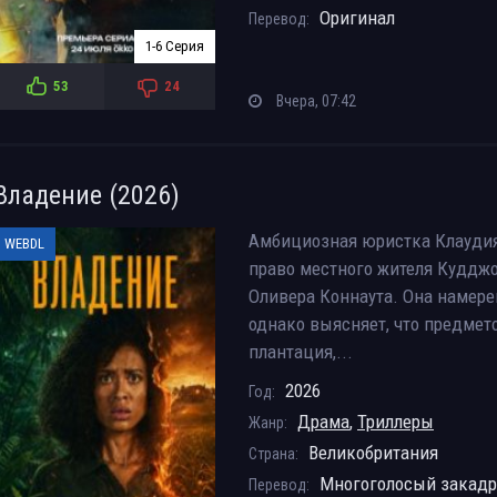
Оригинал
Перевод:
1-6 Серия
53
24
Вчера, 07:42
Владение (2026)
Амбициозная юристка Клаудия 
WEBDL
право местного жителя Кудджо
Оливера Коннаута. Она намере
однако выясняет, что предмет
плантация,...
2026
Год:
Драма
,
Триллеры
Жанр:
Великобритания
Страна:
Многоголосый закад
Перевод: