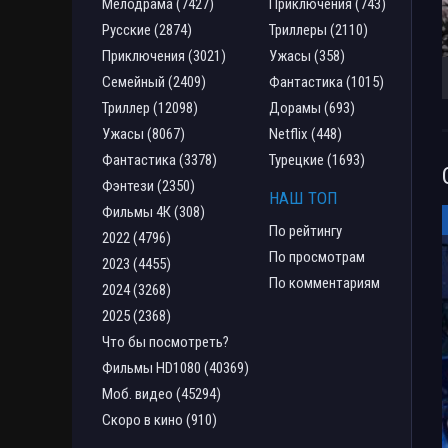
Мелодрама (7427)
Приключения (743)
Русские (2874)
Триллеры (2110)
Приключения (3021)
Ужасы (358)
Семейный (2409)
Фантастика (1015)
Триллер (12098)
Дорамы (693)
Ужасы (8067)
Netflix (448)
Фантастика (3378)
Турецкие (1693)
Фэнтези (2350)
НАШ ТОП
Фильмы 4К (308)
По рейтингу
2022 (4796)
По просмотрам
2023 (4455)
По комментариям
2024 (3268)
2025 (2368)
Что бы посмотреть?
Фильмы HD1080 (40369)
Моб. видео (45294)
Скоро в кино (910)