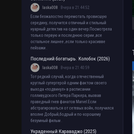
laska008
Вчера в 21:44:52
Если безжалостно перемотать провисшую
середину, получится отличный и стильный
нуарный детектив на один вечер.Посмотрела
только первую и последнюю серии ,все
остальное лишнее ,если только красивве
пейзажи .
Последний богатырь. Колобок (2026)
laska008
Вчера в 21:40:59
Тот редкий случай, когда отечественный
круглый супергерой одним фактом своего
выхода «подвинул» в расписании
голливудского Питера Паркера, вызвав
праведный гнев фанатов Marvel.Если
абстрагироваться от сетевых войн, получился
вполне Добрый,бодрый и по-хорошему
безумный фильм .
Украденный Караваджо (2025)