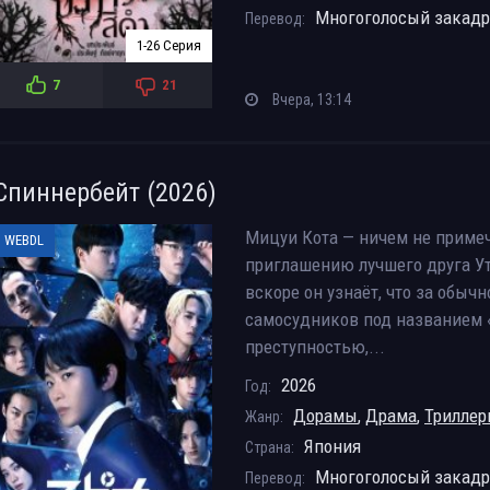
Многоголосый закад
Перевод:
1-26 Серия
7
21
Вчера, 13:14
Спиннербейт (2026)
Мицуи Кота — ничем не приме
WEBDL
приглашению лучшего друга Ут
вскоре он узнаёт, что за обы
самосудников под названием «
преступностью,...
2026
Год:
Дорамы
,
Драма
,
Трилле
Жанр:
Япония
Страна:
Многоголосый закад
Перевод: