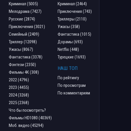
Криминал (5005)
Криминал (2464)
Мелодрама (7427)
Приключения (743)
Русские (2874)
Триллеры (2110)
Приключения (3021)
Ужасы (358)
Семейный (2409)
Фантастика (1015)
Триллер (12098)
Дорамы (693)
Ужасы (8067)
Netflix (448)
Фантастика (3378)
Турецкие (1693)
Фэнтези (2350)
НАШ ТОП
Фильмы 4К (308)
По рейтингу
2022 (4796)
По просмотрам
2023 (4455)
По комментариям
2024 (3268)
2025 (2368)
Что бы посмотреть?
Фильмы HD1080 (40369)
Моб. видео (45294)