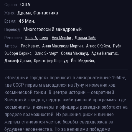
США
Страна:
Драма
,
Фантастика
Жанр:
45 Мин.
Время:
Многоголосый закадровый
Перевод:
,
,
Режиссер:
Кася Адамик
Ник Мерфи
Джэми Пэйн
Актеры:
Рис Иванс,
Анна Максвелл Мартин,
Агнес ОКейси,
Руби
Эшборн Серкис,
Элис Энглерт,
Солли Маклауд,
Адам Нагаитис,
Джозеф Дэвис,
Кристофер Шервуд,
Йен Мидлейн,
«Звездный городок» переносит в альтернативные 1960-е,
где СССР первым высадился на Луну и изменил ход
космической гонки. В центре истории — секретный
Звездный городок, сердце амбициозной программы, где
космонавты, инженеры и офицеры разведки работают на
пределе возможностей. Их решения, риск и личные
жертвы становятся частью борьбы сверхдержав за
будущее человечества. Но за великими победами