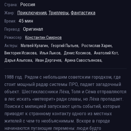
Россия
Страна:
Приключения
,
Триллеры
,
Фантастика
Жанр:
45 мин
Время:
Оригинал
Перевод:
Режиссер:
Константин Смирнов
Актеры:
Матвей Кулагин,
Георгий Пытьев,
Ростислав Харин,
Виктория Исакова,
Илья Лыков,
Денис Косиков,
Анатолий Кот,
Дарья Алыпова,
Иван Дергачев,
Арина Савостьянова,
1988 год. Рядом с небольшим советским городком, где
стоит мощный радар системы ПРО, падает загадочный
объект. Шестиклассники Лёха, Толя и Сёма отправляются
в лес искать «метеорит» ради славы, но Лёха пропадает.
Поиски с милицией запускают цепь событий, которые
приводят к странному контакту одного из местных
жителей с чем-то необъяснимым. Вскоре в городе
начинаются пугающие перемены: люди будто