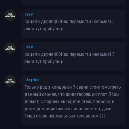
Guest
кацапи диряві)00Нас перемогти невзмозі 5
рік!а тут прибульці..
Guest
кацапи диряві)00Нас перемогти невзмозі 5
рік!а тут прибульці..
Chsg2005
Только ради концовки 7 серии стоит смотреть
данный сериал, что животворящий плот Лозы
делает, с первых аккордов этаж, подьезд и
даже дом очистился от иноплонетян, даже
Теща стала нормальным человеком ???