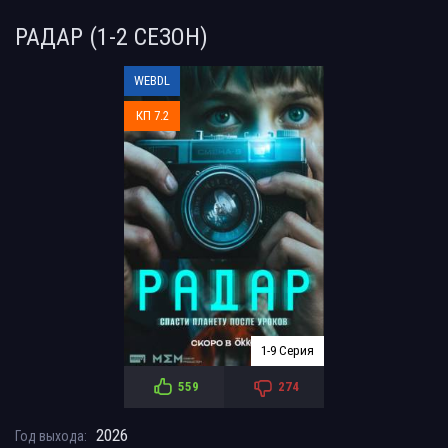
РАДАР (1-2 СЕЗОН)
WEBDL
КП 7.2
1-9 Серия
559
274
2026
Год выхода: