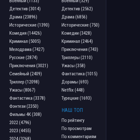
Военный (1133)
Военный (329)
Детектив (3014)
Детектив (2562)
Драма (23896)
Драма (6856)
Исторические (1390)
Исторические (750)
Комедия (14426)
Комедии (3428)
Криминал (5005)
Криминал (2464)
Мелодрама (7427)
Приключения (743)
Русские (2874)
Триллеры (2110)
Приключения (3021)
Ужасы (358)
Семейный (2409)
Фантастика (1015)
Триллер (12098)
Дорамы (693)
Ужасы (8067)
Netflix (448)
Фантастика (3378)
Турецкие (1693)
Фэнтези (2350)
НАШ ТОП
Фильмы 4К (308)
По рейтингу
2022 (4796)
По просмотрам
2023 (4455)
По комментариям
2024 (3268)