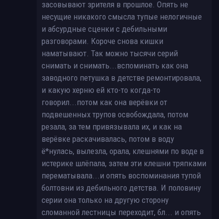
засовывают зрителя в прошлое. Опять не
несущие никакого смысла тупые нелогичные
и абсурдные сценки с дебильными
разговорами. Короче снова кишки
наматывают. Так можно тысячи серий
снимать и снимать...вспоминать как она
заводного петушка в детстве ремонтировала,
и какую херню ей кто-то когда-то
говорил...потом как она верёвки от
подвешенных трупов освобождала, потом
резала, за тем привязывала их, и как на
верёвке раскачивалась, потом в воду
ё*нулась, вылезла, орала, клешнями по воде в
истерике шлёпала, затем эти клешни тряпками
перематывала...и опять воспоминания тупой
болтовни из дебильного детства. И половину
серии она только на другую сторону
сломанной лестницы переходит, бл... и опять