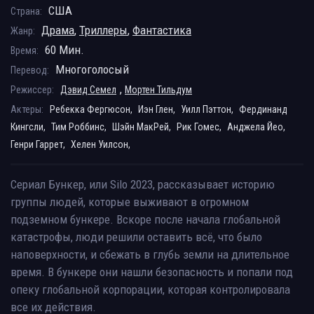
США
Страна:
Драма
,
Триллеры
,
Фантастика
Жанр:
60 Мин.
Время:
Многоголосый
Перевод:
,
Режиссер:
Дэвид Семел
Мортен Тильдум
Актеры:
Ребекка Фергюсон,
Иэн Глен,
Уилл Пэттон,
Фердинанд
Кингсли,
Тим Роббинс,
Шэйн МакРей,
Рик Гомес,
Анджела Йео,
Генри Гаррет,
Хелен Уилсон,
Сериал Бункер, или Silo 2023, рассказывает историю
группы людей, которые выживают в огромном
подземном бункере. Вскоре после начала глобальной
катастрофы, люди решили оставить всё, что было
наповерхности, и сбежать в глубь земли на длительное
время. В бункере они нашли безопасность и попали под
опеку глобальной корпорации, которая контролировала
все их действия.