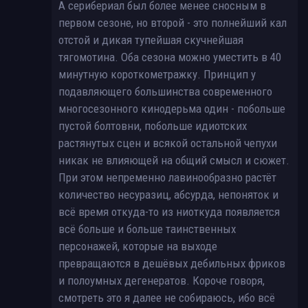
А серибериал был более менее сносным в
первом сезоне, но второй - это полнейший кал
отстой и дикая тупейшая скучнейшая
тягомотина. Оба сезона можно уместить в 40
минутную короткометражку. Принцип у
подавляющего большинства современного
многосезонного кинодерьма один - побольше
пустой болтовни, побольше идиотских
растянутых сцен и всякой остальной чепухи
никак не влияющей на общий смысл и сюжет.
При этом непременно лавинообразно растёт
количество несуразиц, абсурда, непоняток и
всё время откуда-то из ниоткуда появляется
всё больше и больше таинственных
персонажей, которые на выходе
превращаются в дешёвых дебильных фриков
и полоумных дегенератов. Короче говоря,
смотреть это я далее не собираюсь, ибо всё