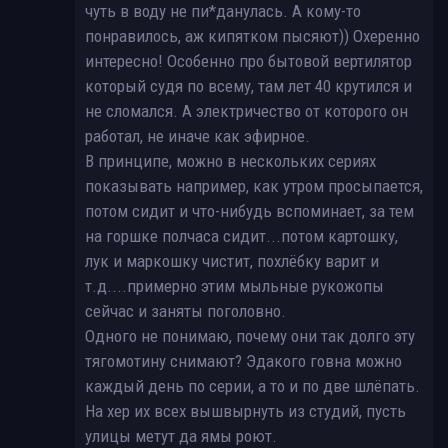
чуть в воду не пи*данулась. А кому-то
понравилось, аж кипятком пысяют)) Охеренно
интересно! Особенно про бытовой вертилятор
который судя по всему, там лет 40 крутился и
не сломался. А электричество от которого он
работал, не иначе как эфирное.
В принципе, можно в нескольких сериях
показывать например, как утром просыпается,
потом сидит и что-нибудь вспоминает, за тем
на горшке полчаса сидит...потом картошку,
лук и маркошку чистит, похлёбку варит и
т.д....примерно этим мыльные рукожопы
сейчас и заняты поголовно.
Одного не понимаю, почему они так долго эту
тягомотину снимают? Эдакого говна можно
каждый день по серии, а то и по две шлёпать.
На хер их всех вышвырнуть из студий, пусть
улицы метут да ямы роют.