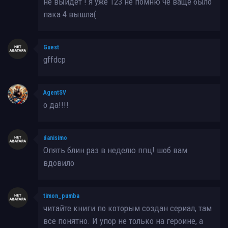
не выйдет ! я уже 123 не помню че ваще было
пака 4 вышла(
Guest
gffdcp
AgentSV
о да!!!!
danisimo
Опять блин раз в неделю ппц! шоб вам
вдовило
timon_pumba
читайте книги по которым создан сериал, там
все понятно. И упор не только на героине, а