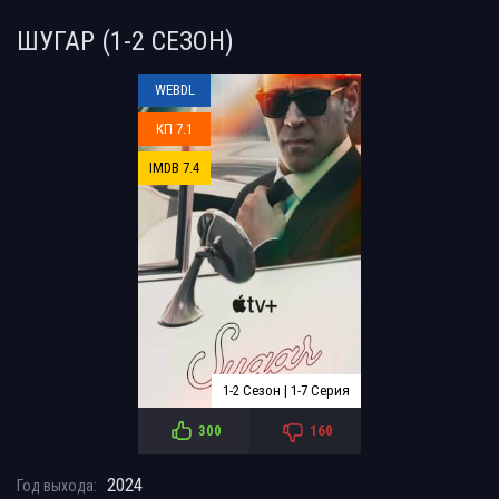
ШУГАР (1-2 СЕЗОН)
WEBDL
КП 7.1
IMDB 7.4
1-2 Сезон | 1-7 Серия
300
160
2024
Год выхода: