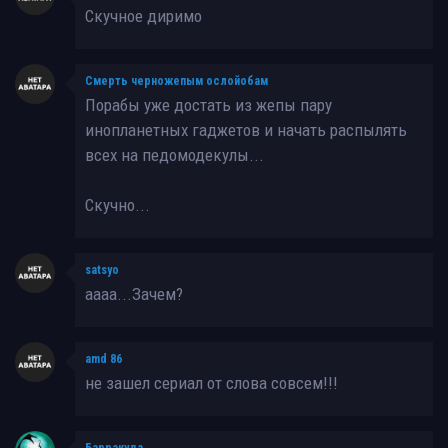
Скучное диримо
Смерть черножепым ослойобам
Порабы уже достать из жепы пару
инопланетных гаджетов и начать распылять
всех на педомодекулы...
Скучно...
satsyo
аааа...Зачем?
amd 86
не зашел сериал от слова совсем!!!
Барракуда