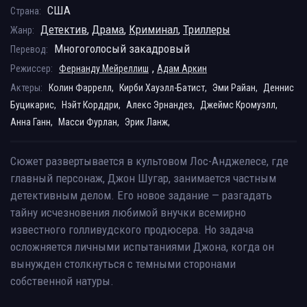
США
Страна:
Детектив
,
Драма
,
Криминал
,
Триллеры
Жанр:
Многоголосый закадровый
Перевод:
,
Режиссер:
Фернанду Мейреллиш
Адам Аркин
Актеры:
Колин Фаррелл,
Кирби Хауэлл-Батист,
Эми Райан,
Деннис
Буцикарис,
Нэйт Корддри,
Алекс Эрнандез,
Джеймс Кромуэлл,
Анна Ганн,
Масси Фурлан,
Эрик Ланж,
Сюжет развертывается в культовом Лос-Анджелесе, где
главный персонаж, Джон Шугар, занимается частным
детективным делом. Его новое задание — разгадать
тайну исчезновения любимой внучки всемирно
известного голливудского продюсера. Но задача
осложняется личными испытаниями Джона, когда он
вынужден столкнуться с темными сторонами
собственной натуры.