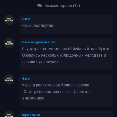
Комментариев (12)
Guest
чушь растянутая.....
Напихал админам в рот
Соундтрэк вступительный йебаный, как будто.
Обрались нескольк ублюдочных меладзэв и
начали сука скулить
Guest
у вас в ролях указан Колин Фаррелл
.Фотография актера не его. Обратите
вниманиею
Шустреньки