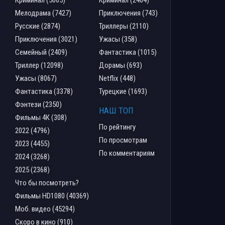
Мелодрама (7427)
Приключения (743)
Русские (2874)
Триллеры (2110)
Приключения (3021)
Ужасы (358)
Семейный (2409)
Фантастика (1015)
Триллер (12098)
Дорамы (693)
Ужасы (8067)
Netflix (448)
Фантастика (3378)
Турецкие (1693)
Фэнтези (2350)
НАШ ТОП
Фильмы 4К (308)
По рейтингу
2022 (4796)
По просмотрам
2023 (4455)
По комментариям
2024 (3268)
2025 (2368)
Что бы посмотреть?
Фильмы HD1080 (40369)
Моб. видео (45294)
Скоро в кино (910)