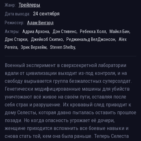
Трейлеры
Жанр:
24 сентября
Дата выхода:
Режиссер:
Адам Вингард
Актеры:
Адриа Архона,
Дэн Стивенс,
Ребекка Холл,
Майкл Бин,
Дрю Старки,
Джейкоб Скипио,
Реджинальд ВелДжонсон,
Alex
Pereira,
Эрик Верхейм,
Steven Shelby,
Военный эксперимент в сверхсекретной лаборатории
вдали от цивилизации выходит из-под контроля, и на
свободу вырывается группа безжалостных суперсолдат.
Генетически модифицированные машины для убийств
уничтожают всё живое на своём пути, оставляя после
себя страх и разрушение. Их кровавый след приводит к
дому Селесты, которая давно пыталась оставить прошлое
позади. Но когда опасность угрожает её дочери,
женщине приходится вспомнить все боевые навыки и
снова стать той, кем она была раньше. Теперь Селеста