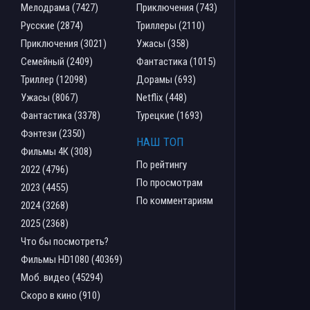
Мелодрама (7427)
Приключения (743)
Русские (2874)
Триллеры (2110)
Приключения (3021)
Ужасы (358)
Семейный (2409)
Фантастика (1015)
Триллер (12098)
Дорамы (693)
Ужасы (8067)
Netflix (448)
Фантастика (3378)
Турецкие (1693)
Фэнтези (2350)
НАШ ТОП
Фильмы 4К (308)
По рейтингу
2022 (4796)
По просмотрам
2023 (4455)
По комментариям
2024 (3268)
2025 (2368)
Что бы посмотреть?
Фильмы HD1080 (40369)
Моб. видео (45294)
Скоро в кино (910)