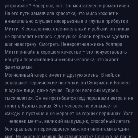
устраивает? Наверное, нет. Он мечтателен и романтичен.
На его пути замаячила красотка, что мило хохочет и
внимательно слушает несерьезные и глупые прибаутки
Митти. К сожалению, стеснительный и робкий, он никак
не проявляет интерес к девушке, боясь первым сделать
шаг навстречу. Смотреть Невероятная жизнь Уолтера
Митти онлайн в хорошем качестве – это почувствовать
изнутри переживания и мысли человека, что живет
фантазиями.
Молчаливый клерк имеет и другую жизнь. В ней, он
совершает героические поступки, он Супермен и Бэтмен
в одном лице, даже лучше. Еще он великий мудрец
тысячелетия. Он не прогибается под порывами ветра и не
тонет в бурных реках. Этот человек не изнывает от
жажды в пустыне и не мерзнет на горных вершинах. Уолт
– человек мечты, великий выдумщик, способный летать
без крыльев и перемещается меж континентами в один
миг. Но сколько можно фантазировать? Плюнув на все и