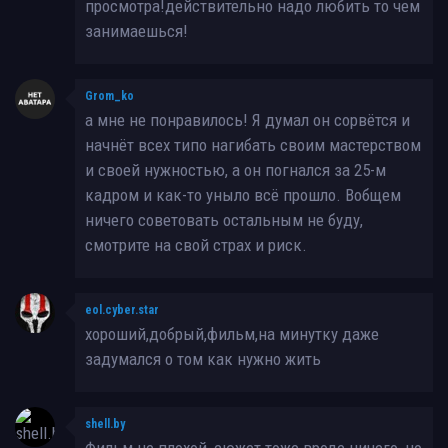
просмотра!действительно надо любить то чем
занимаешься!
Grom_ko
а мне не понравилось! Я думал он сорвётся и
начнёт всех типо нагибать своим мастерством
и своей нужностью, а он погнался за 25-м
кадром и как-то уныло всё прошло. Вобщем
ничего советовать остальным не буду,
смотрите на свой страх и риск.
eol.cyber.star
хороший,добрый,фильм,на минутку даже
задумался о том как нужно жить
shell.by
Фильм не плохой, сюжет тоже вроде ничего, но