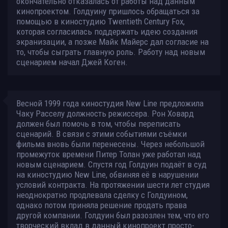
окончательно отказалась от работы над данным
кинопроектом. Голдуину пришлось обращаться за
помощью в киностудию Twentieth Century Fox,
которая согласилась поддержать идею создания
экранизации, а позже Майк Майерс дал согласие на
то, чтобы сыграть главную роль. Работу над новым
сценарием начал Джей Коген.
Весной 1999 года киностудия New Line предложила
Чаку Расселу должность режиссера. Рон Ховард
должен был помочь в том, чтобы переписать
сценарий. В связи с этими событиями съёмки
фильма вновь были перенесены. Через небольшой
промежуток времени Питер Толан уже работал над
новым сценарием. Спустя год Голдуин подаёт в суд
на киностудию New Line, обвиняя её в нарушении
условий контракта. На протяжении шести лет студия
неоднократно продлевала сделку с Голдуином,
однако потом приняла решение продать права
другой компании. Голдуин был разозлен тем, что его
творческий вклад в данный кинопроект просто-