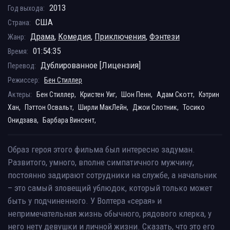
2013
Год выхода:
США
Страна:
Драма
,
Комедия
,
Приключения
,
Фэнтези
Жанр:
01:54:35
Время:
Дублированное [Лицензия]
Перевод:
Режиссер:
Бен Стиллер
Актеры:
Бен Стиллер,
Кристен Уиг,
Шон Пенн,
Адам Скотт,
Кэтрин
Хан,
Пэттон Освальт,
Ширли МакЛейн,
Джои Слотник,
Тосико
Онидзава,
Барбара Винсент,
Образ героя этого фильма был интересно задуман.
Развитого, умного, вполне симпатичного мужчину,
постоянно задирают сотрудники на службе, а начальник
– это самый зловещий ублюдок, который только может
быть у подчиненного. У Волтера «серая» и
непримечательная жизнь обычного, рядового клерка, у
него нету девушки и личной жизни. Сказать, что это его