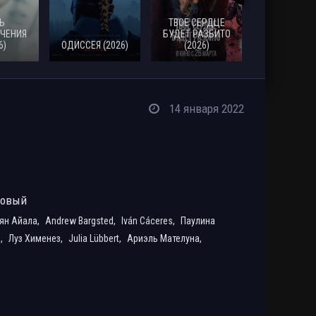
Ь
ТВОЕ СЕРДЦЕ
ЧЕНИЯ
БУДЕТ РАЗБИТО
6)
ОДИССЕЯ (2026)
(2026)
МОАНА (20
14 января 2022
ровый
ян Айала,
Andrew Bargsted,
Iván Cáceres,
Паулина
а,
Луз Хименез,
Julia Lübbert,
Ариэль Мателуна,