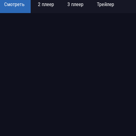
Смотреть
2 плеер
3 плеер
Трейлер