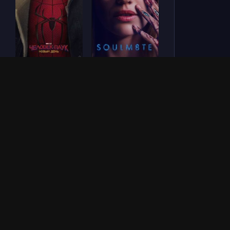
Человек-паук: Новый
СОУЛМ8ЙТ (2026)
день (2026)
Зловещие мертвецы:
Последний богатырь.
Пекло (2026)
Колобок (2026)
ОБНОВЛЕНИЯ СЕРИАЛОВ