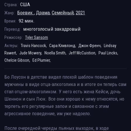
США
Страна:
Боевик
,
Драма
,
Семейный
,
2021
Жанр:
92 мин.
Время:
многоголосый закадровый
Перевод:
Режиссер:
Tyler Sansom
Актеры:
Travis Hancock,
Сара Кливлэнд,
Джон Френч,
Lindsay
Rawert,
Jude Mowery,
Noella Smith,
Jeff McCuistion,
Paul Lincks,
Chelcie Gibson,
Ed Plumier,
Бо Лоусон в детстве видел плохой шаблон поведения
мужчины в виде отца-алкоголика и в итоге он теперь сам
стал отцом-алкоголиком. У него есть жена Кейси, дочь
Шеннон и сын Люк. Все они хорошо к нему относятся, но
терпеть его регулярные запои и связанное с этим
агрессивное поведение, им уже надоело.
После очередной череды пьяных выходок, в ходе