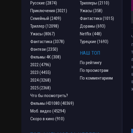
Русские (2874)
Триллеры (2110)
Приключения (3021)
Ужасы (358)
Семейный (2409)
Фантастика (1015)
Триллер (12098)
Дорамы (693)
Ужасы (8067)
Netflix (448)
Фантастика (3378)
Турецкие (1693)
Фэнтези (2350)
НАШ ТОП
Фильмы 4К (308)
По рейтингу
2022 (4796)
По просмотрам
2023 (4455)
По комментариям
2024 (3268)
2025 (2368)
Что бы посмотреть?
Фильмы HD1080 (40369)
Моб. видео (45294)
Скоро в кино (910)