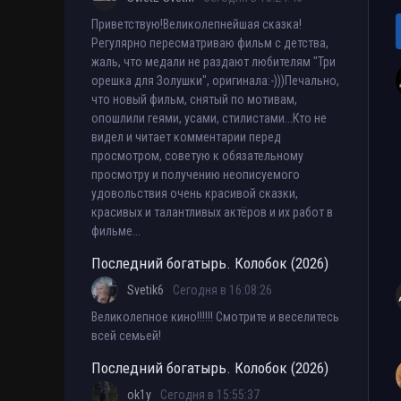
Приветствую!Великолепнейшая сказка!
Регулярно пересматриваю фильм с детства,
жаль, что медали не раздают любителям "Три
орешка для Золушки", оригинала:-)))Печально,
что новый фильм, снятый по мотивам,
опошлили геями, усами, стилистами...Кто не
видел и читает комментарии перед
просмотром, советую к обязательному
просмотру и получению неописуемого
удовольствия очень красивой сказки,
красивых и талантливых актёров и их работ в
фильме...
Последний богатырь. Колобок (2026)
Svetik6
Сегодня в 16:08:26
Великолепное кино!!!!!! Смотрите и веселитесь
всей семьей!
Последний богатырь. Колобок (2026)
ok1y
Сегодня в 15:55:37