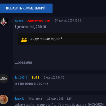
ДОБАВИТЬ КОММЕНТАРИЙ
Admin
Администраторы
25 августа 2025 15:36
Цитата: lol_20010
а где новые серии?
Добавили
lol_20010
ELITE
5 мая 2025 18:50
а где новые серии?
lanusik
Посетители
22 марта 2024 12:35
zdravstvojte. vi piwete 4to 53 ij vipusk uze esj 8-03-2024,