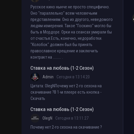
Русское кино нынче не просто специфично.
Оно "параллельно" всем человечьим
представлениям. Оно из другого, неведомого
людям измерения. Такое "Госкино" могло бы
быть в Мордоре. Орки на сеансах умирали бы
от счастья.Есть, конечно, недоработки.
"Колобок" должен был бы принять
православное крещение и заключить
контракт на ......... .
Ставка на любовь (1-2 Сезон)
Admin
Сегодня в 13:14:20
Цитата: OlegNПочему нет 2-го сезона на
скачивание ?В 1-м плеере есть кнопка -
Скачать
Ставка на любовь (1-2 Сезон)
OlegN
Сегодня в 13:11:27
Почему нет 2-го сезона на скачивание ?