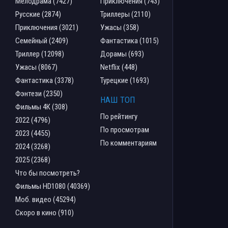
Мелодрама (7427)
Приключения (743)
Русские (2874)
Триллеры (2110)
Приключения (3021)
Ужасы (358)
Семейный (2409)
Фантастика (1015)
Триллер (12098)
Дорамы (693)
Ужасы (8067)
Netflix (448)
Фантастика (3378)
Турецкие (1693)
Фэнтези (2350)
НАШ ТОП
Фильмы 4К (308)
По рейтингу
2022 (4796)
По просмотрам
2023 (4455)
По комментариям
2024 (3268)
2025 (2368)
Что бы посмотреть?
Фильмы HD1080 (40369)
Моб. видео (45294)
Скоро в кино (910)