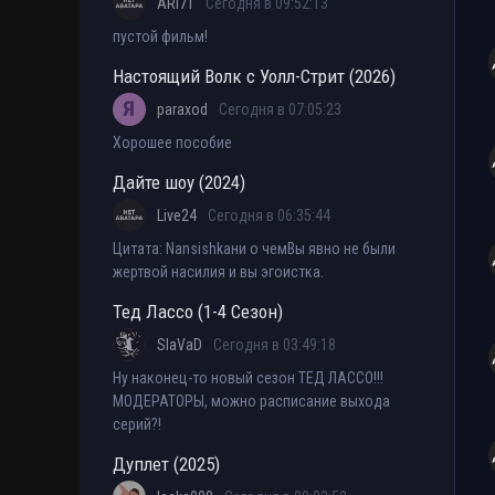
ARI71
Сегодня в 09:52:13
пустой фильм!
Настоящий Волк с Уолл-Стрит (2026)
paraxod
Сегодня в 07:05:23
Хорошее пособие
Дайте шоу (2024)
Live24
Сегодня в 06:35:44
Цитата: Nansishkaни о чемВы явно не были
жертвой насилия и вы эгоистка.
Тед Лассо (1-4 Сезон)
SlaVaD
Сегодня в 03:49:18
Ну наконец-то новый сезон ТЕД ЛАССО!!!
МОДЕРАТОРЫ, можно расписание выхода
серий?!
Дуплет (2025)