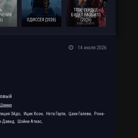
Ь
ТВОЕ СЕРДЦЕ
ЧЕНИЯ
БУДЕТ РАЗБИТО
6)
ОДИССЕЯ (2026)
(2026)
МОАНА (20
14 июля 2026
ровый
 Шамир
тиция Эйдо,
Ицик Коэн,
Нета Гарти,
Цахи Галеви,
Рона-
н-Давид,
Шэйни Атиас,