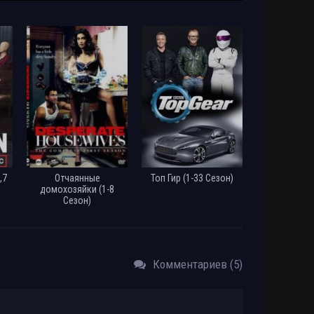
Shows
Размер: 22.4 GB
Скачать
TVShows
Размер: 13.6 GB
Скачать
EB / Ru
Размер: 37.3 GB
Скачать
36)
Размер: 54.9 GB
Скачать
24)
Размер: 39 GB
Скачать
,7
Отчаянные
Топ Гир (1-33 Сезон)
Размер: 7.68 GB
Скачать
домохозяйки (1-8
Сезон)
Размер: 7.53 GB
Скачать
Размер: 6.2 GB
Скачать
Комментариев (5)