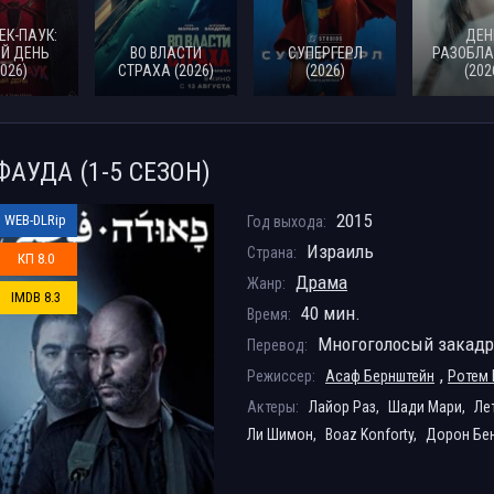
ЕК-ПАУК:
ДЕН
Й ДЕНЬ
ВО ВЛАСТИ
СУПЕРГЕРЛ
РАЗОБЛА
2026)
СТРАХА (2026)
(2026)
(202
ФАУДА (1-5 СЕЗОН)
2015
WEB-DLRip
Год выхода:
Израиль
Страна:
КП 8.0
Драма
Жанр:
IMDB 8.3
40 мин.
Время:
Многоголосый закад
Перевод:
,
Режиссер:
Асаф Бернштейн
Ротем
Актеры:
Лайор Раз,
Шади Мари,
Ле
Ли Шимон,
Boaz Konforty,
Дорон Бе