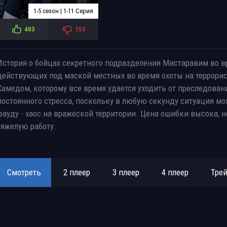
1-5 сезон | 1-11 Серия
403
153
История о бойцах секретного подразделения Мистаравим во в
действующих под маской местных во время охоты на террорис
Хамедом, которому все время удается уходить от преследован
постоянного стресса, поскольку в любую секунду ситуация мо
фауду - хаос на вражеской территории. Цена ошибки высока, но
тяжелую работу.
Смотреть
2 плеер
3 плеер
4 плеер
Тре