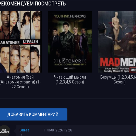
Фауда / Fauda (2022) WEB-DL [H.264/1080p] (сезон 4, серии 1-12 из 12) TV
РЕКОМЕНДУЕМ
ПОСМОТРЕТЬ
Фауда / Fauda (2022) WEB-DLRip [H.264/720p] (сезон 4, серии 1-12 из 12) 
Фауда / Fauda (2022) UHDTVRip [H.265/2160p] (сезон 4, серии 1-12 из 12) [H
Sub] [AD]
Фауда / Fauda (2015-2019) WEB-DL [H.264/1080p] (сезон 1-3, серии 1-36 из 
TVShows
Фауда / Fauda (2015-2018) WEB-DL [H.264/1080p] (сезон 1-2, серии 1-24 из 
TVShows
Анатомия Грей
Читающий мысли
Безумцы (1,2,3,4,5,6
Фауда / Fauda (2019) WEBRip (сезон 3, серии 1-12 из 12) TVShows
(Анатомия страсти) (1-
(1,2,3,4,5 Сезон)
Сезон)
22 Сезон)
Фауда / Fauda (2018) WEBRip (сезон 2, серии 1-12 из 12) TVShows
Фауда / Fauda (2015) WEBRip (сезон 1, серии 1-12 из 12) TVShows
ДОБАВИТЬ КОММЕНТАРИЙ
Guest
11 июля 2026 12:28