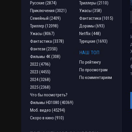
Русские (2874)
Триллеры (2110)
Приключения (3021)
Ужасы (358)
Семейный (2409)
Фантастика (1015)
Триллер (12098)
Дорамы (693)
Ужасы (8067)
Netflix (448)
Фантастика (3378)
Турецкие (1693)
Фэнтези (2350)
НАШ ТОП
Фильмы 4К (308)
По рейтингу
2022 (4796)
По просмотрам
2023 (4455)
По комментариям
2024 (3268)
2025 (2368)
Что бы посмотреть?
Фильмы HD1080 (40369)
Моб. видео (45294)
Скоро в кино (910)