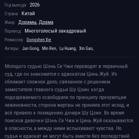
2026
Год выхода:
Китай
Страна:
Дорамы
,
Драма
Жанр:
Многоголосый закадровый
Перевод:
Режиссер:
Dongshen Xie
Актеры:
Jun Gong,
Min Ren,
Lu Huang,
Xin Gao,
Молодого судью Шэнь Се Чжи переводят в первичный
суд, где он знакомится с адвокатом Цинь Жуй. Их
сближает сложное дело, связанное с решением
заместителя главного судьи Шу Цзин: когда
подозреваемого освободили по принципу презумпции
невиновности, сторона жертвы не приняла этот исход, и
всё привело к похищению дочери Шу Цзин. Во время
поисков девочки Шэнь Се Чжи и Цинь Жуй оказываются
в опасности, а между ними вспыхивают чувства. Но
судья и адвокат не могут быть вместе без последствий.