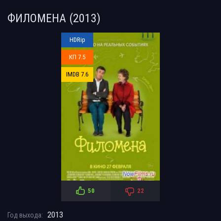
ФИЛОМЕНА (2013)
HDRip
КП 7.5
IMDB 7.6
50
22
2013
Год выхода: