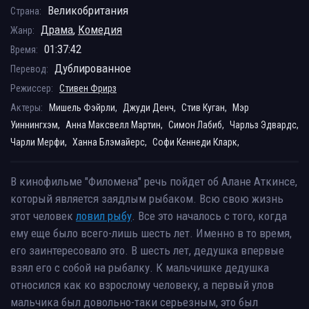
Великобритания
Страна:
Драма
,
Комедия
Жанр:
01:37:42
Время:
Дублированное
Перевод:
Режиссер:
Стивен Фрирз
Актеры:
Мишель Фэйрли,
Джуди Денч,
Стив Куган,
Мэр
Уиннингхэм,
Анна Максвелл Мартин,
Симон Лабиб,
Чарльз Эдвардс,
Чарли Мерфи,
Ханна Блэмайерс,
Софи Кеннеди Кларк,
В кинофильме "Филомена" речь пойдет об Алане Аткинсе,
который является заядлым рыбаком. Всю свою жизнь
этот человек
ловил рыбу
. Все это началось с того, когда
ему еще было всего-лишь шесть лет. Именно в то время,
его заинтересовало это. В шесть лет, дедушка впервые
взял его с собой на рыбалку. К мальчишке дедушка
относился как ко взрослому человеку, а первый улов
мальчика был довольно-таки серьезным, это был