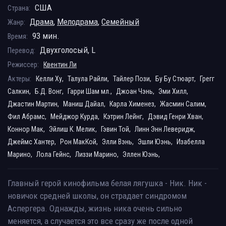
США
Страна:
Драма
,
Мелодрама
,
Семейный
Жанр:
93 мин.
Время:
Двухголосый, L
Перевод:
Режиссер:
Квентин Ли
Актеры:
Келли Ху,
Талула Райли,
Тайлер Пози,
Бу Бу Стюарт,
Грегг
Салкин,
Б.Д. Вонг,
Гарри Шам мл.,
Джоан Чэнь,
Эми Хилл,
Джастин Мартин,
Маниш Дайал,
Карла Хименез,
Жасмин Салим,
Фил Абрамс,
Мейджор Курда,
Кэтрин Лейнг,
Дэвид Генри Хван,
Коннор Мак,
Эйлиш К. Мелик,
Гэвин Той,
Линн Энн Леверидж,
Джеймс Хантер,
Рон МакКой,
Элли Вэнь,
Эшли Юэнь,
Изабелла
Марино,
Лола Гейнс,
Лиззи Марино,
Эллен Юэнь,
Главный герой кинофильма белая лягушка - Ник. Ник -
новичок средней школы, он страдает синдромом
Аспергера. Однажды, жизнь ника очень сильно
меняется, а случается это все сразу же после одной