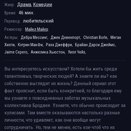
Драма
,
Комедии
Жанр:
46 мин.
Время:
любительский
Перевод:
Режиссер:
Майкл Майер
Актеры:
Дебра Мессинг,
Джек Девенпорт,
Christian Borle,
Меган
Хилти,
Кэтрин МакФи,
Раза Джеффри,
Брайан Дарси Джеймс,
Jaime Cepero,
Анжелика Хьюстон,
Уилл Чейз,
Вы интересуетесь искусством? Хотели бы жить среди
талантливых, творческих людей? А знаете ли вы? как
собственно выглядит их жизнь? Данный сериал этот
факт прояснит, если быть конкретней, то благодаря ему
вы узнаете о повседневных заботах музыкальных
коллективов Бродвея. Узнаете, что обычно происходит за
кулисами. Там вместе оказываются настолько разные
личности, что удивляет, как они вообще могут
сотрудничать. Но, тем не менее, есть кое-чтоб что их