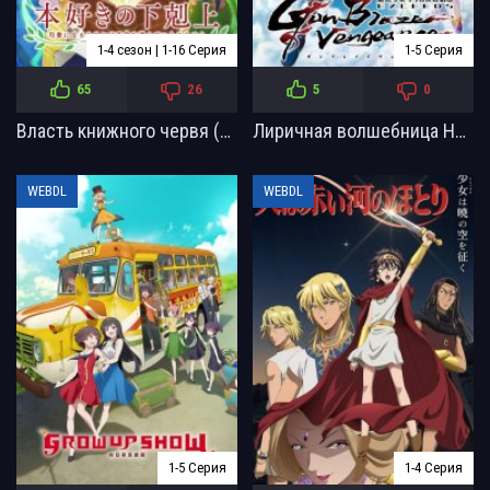
1-4 сезон | 1-16 Серия
1-5 Серия
65
26
5
0
Власть книжного червя (2019) 1-4 сезон
Лиричная волшебница Наноха: Опередители — Огненный выстрел возмездия (2026)
WEBDL
WEBDL
1-5 Серия
1-4 Серия