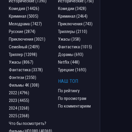
Исторические (1390)
Исторические (750)
Комедия (14426)
Комедии (3428)
Криминал (5005)
Криминал (2464)
Мелодрама (7427)
Приключения (743)
Русские (2874)
Триллеры (2110)
Приключения (3021)
Ужасы (358)
Семейный (2409)
Фантастика (1015)
Триллер (12098)
Дорамы (693)
Ужасы (8067)
Netflix (448)
Фантастика (3378)
Турецкие (1693)
Фэнтези (2350)
НАШ ТОП
Фильмы 4К (308)
По рейтингу
2022 (4796)
По просмотрам
2023 (4455)
По комментариям
2024 (3268)
2025 (2368)
Что бы посмотреть?
Фильмы HD1080 (40369)