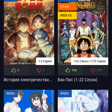
КП 8.4
IMDB 9.0
1-5 Серия
1-22 Сезон | 1172 Серия
5
1
768
207
История электричества в двадцатом веке (2026)
Ван-Пис (1-22 Сезон)
WEBDL
WEBDL