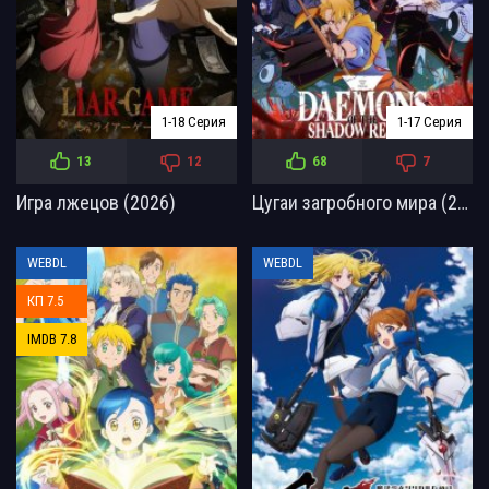
1-18 Серия
1-17 Серия
13
12
68
7
Игра лжецов (2026)
Цугаи загробного мира (2026)
WEBDL
WEBDL
КП 7.5
IMDB 7.8