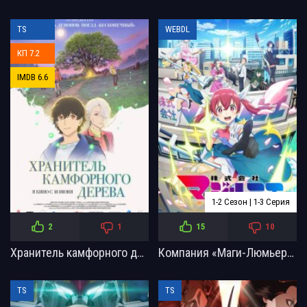
TS
WEBDL
КП 7.2
IMDB 6.6
1-2 Сезон | 1-3 Серия
2
1
15
10
Хранитель камфорного дерева (2025)
Компания «Маги-Люмьер» (1-2 Сезон)
TS
TS