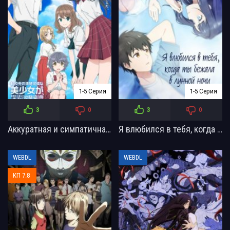
1-5 Серия
1-5 Серия
3
0
3
0
Аккуратная и симпатичная девочка в моей новой школе (2026)
Я влюбился в тебя, когда ты бежала в лунной ночи (2026)
WEBDL
WEBDL
КП 7.8