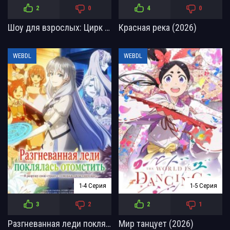
2
0
4
0
Шоу для взрослых: Цирк «Подсолнух» (2026)
Красная река (2026)
WEBDL
WEBDL
1-4 Серия
1-5 Серия
3
2
2
1
Разгневанная леди поклялась отомстить: Я разрушу свою страну с помощью силы гримуара! (2026)
Мир танцует (2026)