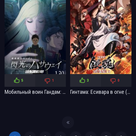
5
1
3
0
Мобильный воин Гандам: Вспышка Хэтэуэй — Колдунья Кирка (2026)
Гинтама: Есивара в огне (2026)