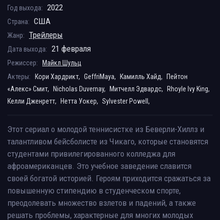
2022
Год выхода:
США
Страна:
Трейлеры
Жанр:
21 февраля
Дата выхода:
Режиссер:
Майкл Шульц
Актеры:
Кори Хардрикт,
GeffriMaya,
Камилль Хайд,
Пейтон
«Алекс» Смит,
Nicholas Duvernay,
Митчелл Эдвардс,
Rhoyle Ivy King,
Келли Дженретт,
Нетта Уокер,
Sylvester Powell,
Этот сериал о молодой теннисистке из Беверли-Хиллз и
талантливом бейсболисте из Чикаго, которые становятся
студентами привилегированного колледжа для
афроамериканцев. Это учебное заведение славится
своей богатой историей. Героям приходится сражаться за
повышенную стипендию в студенческом спорте,
преодолевать множество взлетов и падений, а также
решать проблемы, характерные для многих молодых