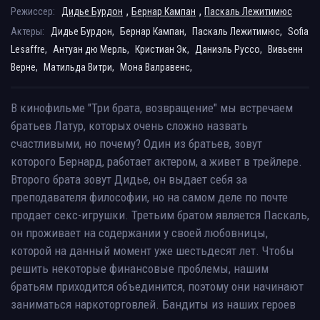
,
,
Режиссер:
Дидье Бурдон
Бернар Кампан
Паскаль Лежитимюс
Актеры:
Дидье Бурдон,
Бернар Кампан,
Паскаль Лежитимюс,
Sofia
Lesaffre,
Антуан дю Мерль,
Кристиан Эк,
Даниэль Руссо,
Вивьенн
Верне,
Матильда Витри,
Мона Валравенс,
В кинофильме "Три брата, возвращение" мы встречаем
братьев Латур, которых очень сложно назвать
счастливыми, но почему? Один из братьев, зовут
которого Бернард, работает актером, а живет в трейлере.
Второго брата зовут Дидье, он выдает себя за
преподавателя философии, но на самом деле по почте
продает секс-игрушки. Третьим братом является Паскаль,
он проживает на содержании у своей любовницы,
которой на данный момент уже шестьдесят лет. Чтобы
решить некоторые финансовые проблемы, нашим
братьям приходится объединится, поэтому они начинают
заниматься наркоторговлей. Бандиты из наших героев