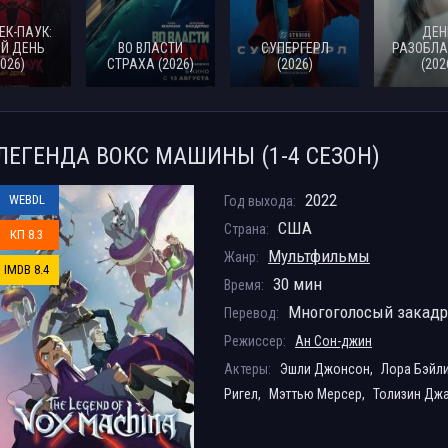
ЕК-ПАУК:
ДЕН
Й ДЕНЬ
ВО ВЛАСТИ
СУПЕРГЕРЛ
РАЗОБЛА
2026)
СТРАХА (2026)
(2026)
(202
ЛЕГЕНДА ВОКС МАШИНЫ (1-4 СЕЗОН)
2022
WEBDL
Год выхода:
США
Страна:
КП 8.3
Мультфильмы
Жанр:
IMDB 8.4
30 мин
Время:
Многоголосый закад
Перевод:
Режиссер:
Ан Сон-джин
Актеры:
Эшли Джонсон,
Лора Бэйл
Ригел,
Мэттью Мерсер,
Толизин Дж