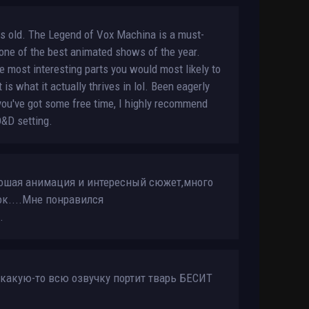
ts old. The Legend of Vox Machina is a must-
 one of the best animated shows of the year.
 most interesting parts you would most likely to
is what it actually thrives in lol. Been eagerly
 you've got some free time, I highly recommend
D&D setting.
рошая анимация и интересный сюжет,много
к....Мне понравился
.
ь какую-то всю озвучку портит тварь БЕСИТ