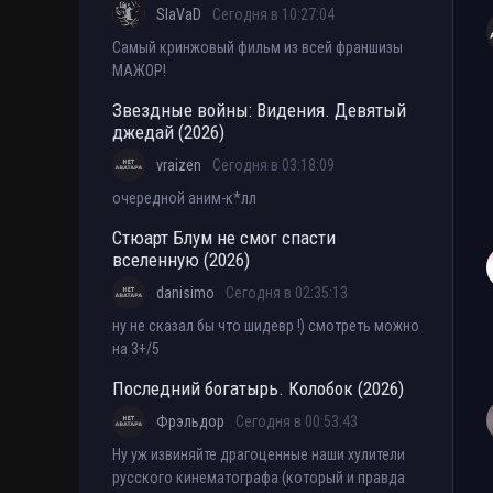
SlaVaD
Сегодня в 10:27:04
Самый кринжовый фильм из всей франшизы
МАЖОР!
Звездные войны: Видения. Девятый
джедай (2026)
vraizen
Сегодня в 03:18:09
очередной аним-к*лл
Стюарт Блум не смог спасти
вселенную (2026)
danisimo
Сегодня в 02:35:13
ну не сказал бы что шидевр !) смотреть можно
на 3+/5
Последний богатырь. Колобок (2026)
Фрэльдор
Сегодня в 00:53:43
Ну уж извиняйте драгоценные наши хулители
русского кинематографа (который и правда