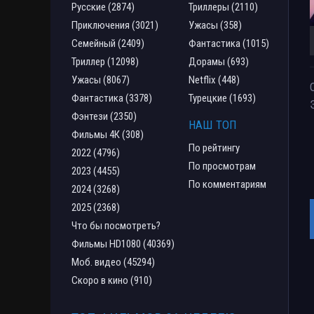
Русские (2874)
Триллеры (2110)
Приключения (3021)
Ужасы (358)
Семейный (2409)
Фантастика (1015)
Триллер (12098)
Дорамы (693)
Ужасы (8067)
Netflix (448)
Фантастика (3378)
Турецкие (1693)
Фэнтези (2350)
НАШ ТОП
Фильмы 4К (308)
По рейтингу
2022 (4796)
По просмотрам
2023 (4455)
По комментариям
2024 (3268)
2025 (2368)
Что бы посмотреть?
Фильмы HD1080 (40369)
Моб. видео (45294)
Скоро в кино (910)