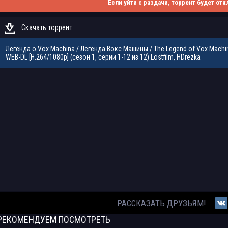
Если уйти с раздачи, торрент будет отк
Скачать торрент
Легенда о Vox Machina / Легенда Вокс Машины / The Legend of Vox Machi
WEB-DL [H.264/1080p] (сезон 1, серии 1-12 из 12) Lostfilm, HDrezka
РАССКАЗАТЬ ДРУЗЬЯМ!
РЕКОМЕНДУЕМ
ПОСМОТРЕТЬ