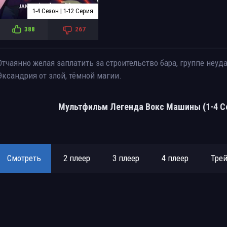
1-4 Сезон | 1-12 Серия
388
267
Отчаянно желая заплатить за строительство бара, группе неу
Эксандрия от злой, тёмной магии.
Мультфильм Легенда Вокс Машины (1-4 Се
Смотреть
2 плеер
3 плеер
4 плеер
Тре