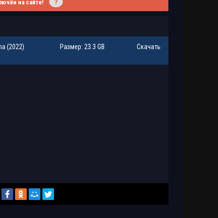
?
лючён на сайте!
na (2022)
Размер: 23.3 GB
Скачать