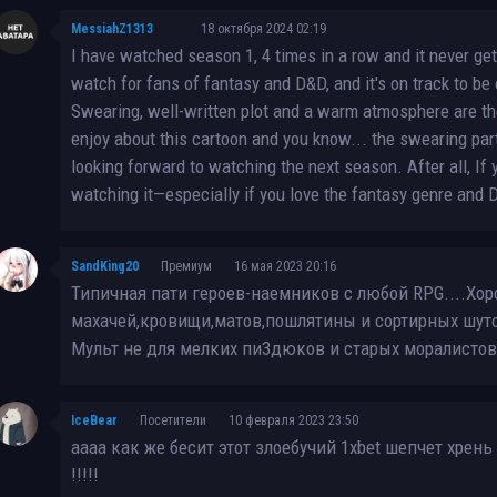
MessiahZ1313
18 октября 2024 02:19
I have watched season 1, 4 times in a row and it never ge
watch for fans of fantasy and D&D, and it's on track to be
Swearing, well-written plot and a warm atmosphere are the
enjoy about this cartoon and you know... the swearing part 
looking forward to watching the next season. After all, If
watching it—especially if you love the fantasy genre and 
SandKing20
Премиум
16 мая 2023 20:16
Типичная пати героев-наемников с любой RPG....Хо
махачей,кровищи,матов,пошлятины и сортирных шуто
Мульт не для мелких пи3дюков и старых моралистов
IceBear
Посетители
10 февраля 2023 23:50
аааа как же бесит этот злоебучий 1xbet шепчет хрен
!!!!!