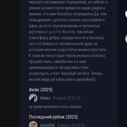
нередко заслуживает порицания), но сейчас я
улизну на некоторое время из ваших рядов и
заявлю, что мне Колобок понравился.Да, они
повыдирали с десятка сказок персонажей и
идеи, да есть переигрывание и туповатые
шуточки и т.д. и т.п. Но есть там некая
атмосфера добра, порядочности и веселья,
чего-то близкого человеческой душе за
которую многие недостатки можно простить.
К тому же некоторые герои реально классно
проработаны, самобытны и к ним
привязываешься. На круглика тоже
посмотреть стоит. Весёлый тип.Всё. Теперь
несите ваши ругательства и дизлайки)))
Фейк (2025)
tillakiz
Вчера в 22:15:29
ну прям напряжно весь сериал.
Последний рубеж (2025)
laska008
Вчера в 22:02:32