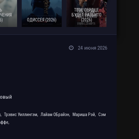
Ь
ТВОЕ СЕРДЦЕ
ЧЕНИЯ
БУДЕТ РАЗБИТО
6)
ОДИССЕЯ (2026)
(2026)
МОАНА (20
24 июня 2026
ровый
и,
Трэвис Уиллингэм,
Лайам ОБрайэн,
Мариша Рэй,
Сэм
аффе,