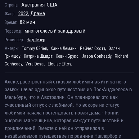
Австралия, США
Страна:
2022
,
Драма
Жанр:
82 мин.
Время:
многоголосый закадровый
Перевод:
Режиссер:
Чад Питер
Актеры:
Tommy OBrien,
Ханна Леманн,
Рэйчел Скотт,
Эллен
Гримшоу,
Катрина Шмидт,
Кевин Брукс,
Jason Conheady,
Richard
Conheady,
Vera Desai,
Elouise Eftos,
Алекс, расстроенный отказом любимой выйти за него
замуж, начал одинокое путешествие из Лос-Анджелеса в
Мельбурн, что в Австралии. Он планировал это как
счастливый отпуск с любимой. Но вскоре на статус
любимой начала претендовать новая дама - Ронни,
энергичная женщина, которая жаждет путешествий и
приключений. Вместе с ней он отправился в
незабываемое путешествие по равнине Налларбор и