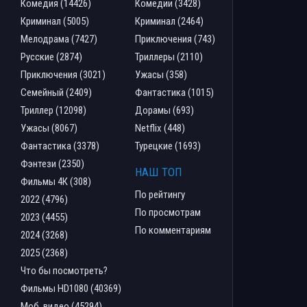
Комедия (14426)
Комедии (3428)
Криминал (5005)
Криминал (2464)
Мелодрама (7427)
Приключения (743)
Русские (2874)
Триллеры (2110)
Приключения (3021)
Ужасы (358)
Семейный (2409)
Фантастика (1015)
Триллер (12098)
Дорамы (693)
Ужасы (8067)
Netflix (448)
Фантастика (3378)
Турецкие (1693)
Фэнтези (2350)
НАШ ТОП
Фильмы 4К (308)
По рейтингу
2022 (4796)
По просмотрам
2023 (4455)
По комментариям
2024 (3268)
2025 (2368)
Что бы посмотреть?
Фильмы HD1080 (40369)
Моб. видео (45294)