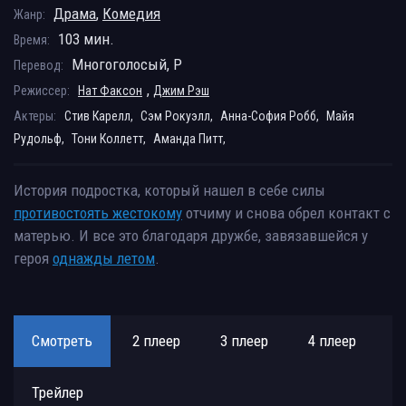
Драма
,
Комедия
Жанр:
103 мин.
Время:
Многоголосый, P
Перевод:
,
Режиссер:
Нат Факсон
Джим Рэш
Актеры:
Стив Карелл,
Сэм Рокуэлл,
Анна-София Робб,
Майя
Рудольф,
Тони Коллетт,
Аманда Питт,
История подростка, который нашел в себе силы
противостоять жестокому
отчиму и снова обрел контакт с
матерью. И все это благодаря дружбе, завязавшейся у
героя
однажды летом
.
Смотреть
2 плеер
3 плеер
4 плеер
Трейлер