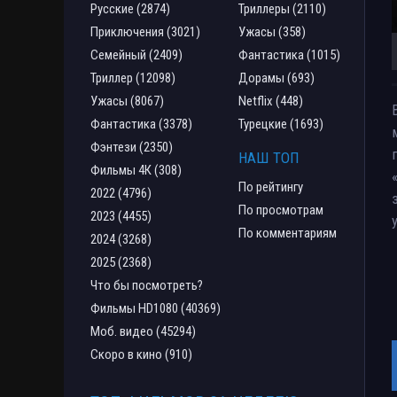
Русские (2874)
Триллеры (2110)
Приключения (3021)
Ужасы (358)
Семейный (2409)
Фантастика (1015)
Триллер (12098)
Дорамы (693)
Ужасы (8067)
Netflix (448)
Фантастика (3378)
Турецкие (1693)
Фэнтези (2350)
НАШ ТОП
Фильмы 4К (308)
По рейтингу
2022 (4796)
По просмотрам
2023 (4455)
По комментариям
2024 (3268)
2025 (2368)
Что бы посмотреть?
Фильмы HD1080 (40369)
Моб. видео (45294)
Скоро в кино (910)