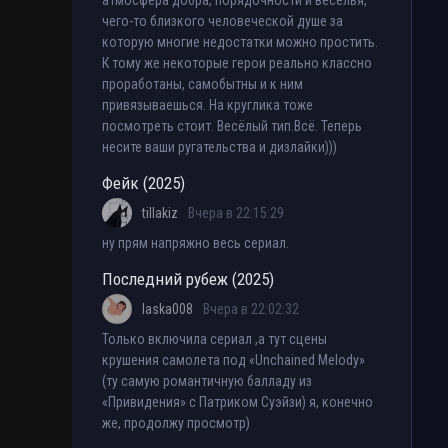
атмосфера добра, порядочности и веселья,
чего-то близкого человеческой душе за
которую многие недостатки можно простить.
К тому же некоторые герои реально классно
проработаны, самобытны и к ним
привязываешься. На круглика тоже
посмотреть стоит. Весёлый тип.Всё. Теперь
несите ваши ругательства и дизлайки)))
Фейк (2025)
tillakiz
Вчера в 22:15:29
ну прям напряжно весь сериал.
Последний рубеж (2025)
laska008
Вчера в 22:02:32
Только включила сериал ,а тут сцены
крушения самолета под «Unchained Melody»
(ту самую романтичную балладу из
«Привидения» с Патриком Суэйзи) я, конечно
же, продолжу просмотр)