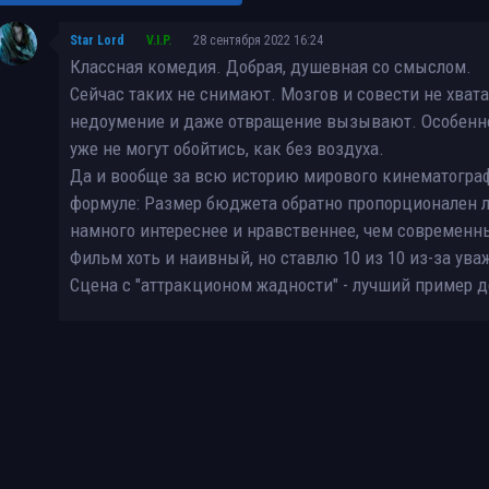
Тайны советского кино. "Большая перемена" (2012) SATRip
Star Lord
V.I.P.
28 сентября 2022 16:24
Большая перемена (1972) DVDRip (серии 1-4 из 4) [Реставрация изображе
Классная комедия. Добрая, душевная со смыслом.
звука]
Сейчас таких не снимают. Мозгов и совести не хват
недоумение и даже отвращение вызывают. Особенно
Большая перемена (1972) DVDRip [H.265/1080] (серии 1-4 из 4) [handmade 
уже не могут обойтись, как без воздуха.
Большая перемена (1972) DVDRip [H.265/1080p] (серии 1-4 из 4) [handmade
Да и вообще за всю историю мирового кинематогра
AI]
формуле: Размер бюджета обратно пропорционален 
намного интереснее и нравственнее, чем современн
Большая перемена (1972) DVDRip [H.264/1080] (серии 1-4 из 4) [handmade 
Фильм хоть и наивный, но ставлю 10 из 10 из-за ув
Слоны: большие перемены / Elephants. Changing Lives (2021) WEB-DL [H.26
Сцена с "аттракционом жадности" - лучший пример
Большая перемена (1972) HDTV [H.264/1080i] (серии 1-4 из 4)
Слоны: большие перемены / Elephants. Changing Lives (2021) HDTVRip
Большая перемена (1972) WEBRip [H.264/1080p] (серии 1-4 из 4)
Большая перемена (1972) DVDRip (серии 1-4 из 4) [Реставрация]