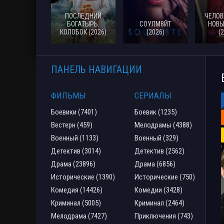
ПОСЛЕДНИЙ
ЧЕЛОВ
БОГАТЫРЬ.
СОУЛМ8ЙТ
НОВЫ
КОЛОБОК (2026)
(2026)
(
ПАНЕЛЬ НАВИГАЦИИ
ФИЛЬМЫ
СЕРИАЛЫ
Боевики (7401)
Боевик (1235)
Вестерн (459)
Мелодрамы (4388)
Военный (1133)
Военный (329)
Детектив (3014)
Детектив (2562)
Драма (23896)
Драма (6856)
Исторические (1390)
Исторические (750)
Комедия (14426)
Комедии (3428)
Криминал (5005)
Криминал (2464)
Мелодрама (7427)
Приключения (743)