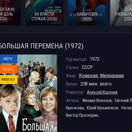
ЕК-ПАУК:
ДЕН
Й ДЕНЬ
ВО ВЛАСТИ
СУПЕРГЕРЛ
РАЗОБЛА
2026)
СТРАХА (2026)
(2026)
(202
БОЛЬШАЯ ПЕРЕМЕНА (1972)
1972
HDTV
Год выхода:
СССР
Страна:
КП 8.5
Комедия
,
Мелодрама
Жанр:
IMDB 8.0
258 мин. всего
Время:
Режиссер:
Алексей Коренев
Актеры:
Михаил Кононов,
Евгений 
Крючкова,
Юрий Кузьменков,
Натал
Виктор Проскурин,