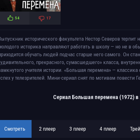
54
17
Выпускник исторического факультета Нестор Северов терпит н
молодого историка направляют работать в школу — но не в об
приходится обучать людей подчас старше него самого. Он ста
«удивительного, прекрасного, сумасшедшего» класса, внутрен
замкнутого учителя истории. «Большая перемена» — классика
успех у телезрителей. Мини-сериал снят по мотивам повести 
Сериал Большая перемена (1972) в
Смотреть
2 плеер
3 плеер
4 плеер
Тре