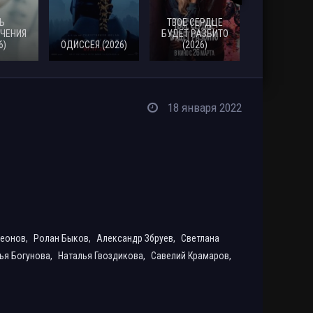
Ь
ТВОЕ СЕРДЦЕ
ЧЕНИЯ
БУДЕТ РАЗБИТО
6)
ОДИССЕЯ (2026)
(2026)
МОАНА (20
18 января 2022
Леонов,
Ролан Быков,
Александр Збруев,
Светлана
ья Богунова,
Наталья Гвоздикова,
Савелий Крамаров,