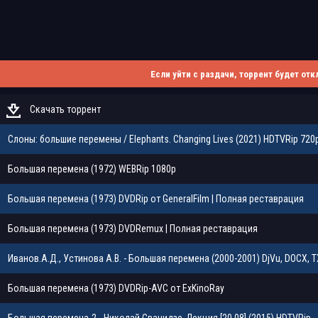
Если уйти с раздачи, торрент будет отк
Скачать торрент
Слоны: большие перемены / Elephants. Changing Lives (2021) HDTVRip 720p
Большая перемена (1972) WEBRip 1080p
Большая перемена (1973) DVDRip от GeneralFilm | Полная реставрация
Большая перемена (1973) DVDRemux | Полная реставрация
Иванов.А.Д., Устинова А.В. - Большая перемена (2000-2001) DjVu, DOCX, 
Большая перемена (1973) DVDRip-AVC от ExKinoRay