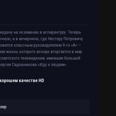
еудачу на экзаменах в аспирантуру. Теперь
ычную, а в вечернюю, где Нестору Петровичу
новится классным руководителем 9-го «A» —
няя жизнь которого вскоре вторгается в мир
 советского телевидения, имевшая большой
Георгия Садовникова «Иду к людям».
 хорошем качестве HD
йлер