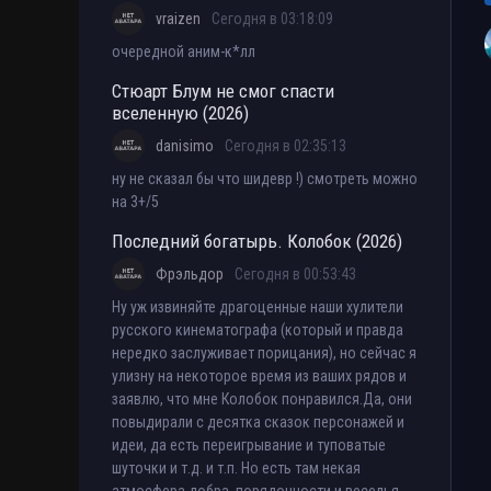
vraizen
Сегодня в 03:18:09
очередной аним-к*лл
Стюарт Блум не смог спасти
вселенную (2026)
danisimo
Сегодня в 02:35:13
ну не сказал бы что шидевр !) смотреть можно
на 3+/5
Последний богатырь. Колобок (2026)
Фрэльдор
Сегодня в 00:53:43
Ну уж извиняйте драгоценные наши хулители
русского кинематографа (который и правда
нередко заслуживает порицания), но сейчас я
улизну на некоторое время из ваших рядов и
заявлю, что мне Колобок понравился.Да, они
повыдирали с десятка сказок персонажей и
идеи, да есть переигрывание и туповатые
шуточки и т.д. и т.п. Но есть там некая