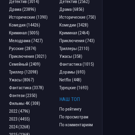
Детектив (3014)
Детектив (2562)
Драма (23896)
Драма (6856)
Исторические (1390)
Исторические (750)
Комедия (14426)
Комедии (3428)
Криминал (5005)
Криминал (2464)
Мелодрама (7427)
Приключения (743)
Русские (2874)
Триллеры (2110)
Приключения (3021)
Ужасы (358)
Семейный (2409)
Фантастика (1015)
Триллер (12098)
Дорамы (693)
Ужасы (8067)
Netflix (448)
Фантастика (3378)
Турецкие (1693)
Фэнтези (2350)
НАШ ТОП
Фильмы 4К (308)
По рейтингу
2022 (4796)
По просмотрам
2023 (4455)
По комментариям
2024 (3268)
2025 (2368)