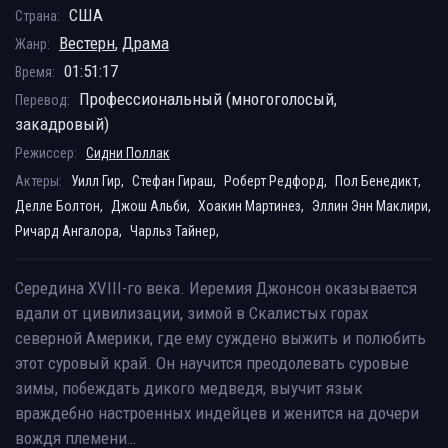
США
Страна:
Вестерн
,
Драма
Жанр:
01:51:17
Время:
Профессиональный (многоголосый,
Перевод:
закадровый)
Режиссер:
Сидни Поллак
Актеры:
Уилл Гир,
Стефан Гираш,
Роберт Редфорд,
Пол Бенедикт,
Делле Болтон,
Джош Альби,
Хоакин Мартинез,
Эллин Энн Маклири,
Ричард Ангалора,
Чарльз Тайнер,
Середина XVIII-гo века. Иеремия Джонсон оказывается
вдали от цивилизации, зимой в Скалистых горах
северной Америки, где ему суждено выжить и полюбить
этот суровый край. Он научится преодолевать суровые
зимы, побеждать дикого медведя, выучит язык
враждебно настроенных индейцев и женится на дочери
вождя племени…