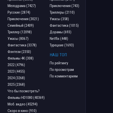
Мелодрама (7427)
Приключения (743)
Русские (2874)
Триллеры (2110)
Приключения (3021)
Ужасы (358)
Семейный (2409)
Фантастика (1015)
Триллер (12098)
Дорамы (693)
Ужасы (8067)
Netflix (448)
Фантастика (3378)
Турецкие (1693)
Фэнтези (2350)
НАШ ТОП
Фильмы 4К (308)
По рейтингу
2022 (4796)
По просмотрам
2023 (4455)
По комментариям
2024 (3268)
2025 (2368)
Что бы посмотреть?
Фильмы HD1080 (40369)
Моб. видео (45294)
Скоро в кино (910)