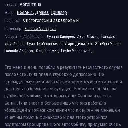
Аргентина
Страна:
Боевик
,
Драма
,
Триллер
Жанр:
многоголосый закадровый
Перевод:
Режиссер:
Eduardo Meneghelli
Актеры:
Gabriel Peralta,
Лучано Касерес,
Алин Джонс,
Гонсало
Уртисбереа,
Луис Цимбровски,
Лаутаро Дельгадо,
Эстебан Менис,
Facundo Aquinos,
Сандра Смит,
Emilio Vodanovich,
Его жена и дочь погибли в результате несчастного случая,
после чего Луна впал в глубокую депрессию. Но
однажды ему приснился сон, который вывел из апатии и
дал цель на ближайшее будущее. В этом сне он был за
рулём автомобиля, в котором ехали Сельва и её сын
Бени. Луна знает о Сельве лишь что она работала
уборщицей в той же компании что и он, тем не менее, он
хочет им помочь финансово и для этого устроился
водителем бронированного автомобиля, придумав очень