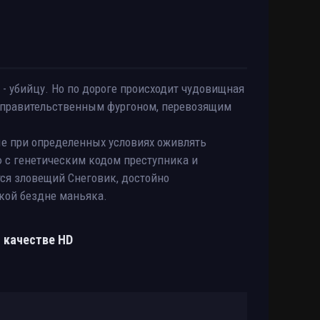
- убийцу. Но по дороге происходит чудовищная
с правительственным фургоном, перевозящим
е при определенных условиях оживлять
ю с генетическим кодом преступника и
тся зловещий Снеговик, достойно
кой бездне маньяка.
м качестве HD