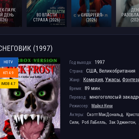
ЕК-ПАУК:
ДЕН
Й ДЕНЬ
ВО ВЛАСТИ
СУПЕРГЕРЛ
РАЗОБЛА
2026)
СТРАХА (2026)
(2026)
(202
СНЕГОВИК (1997)
1997
HDTV
Год выхода:
США, Великобритания
Страна:
КП 4.9
Комедия
,
Ужасы
,
Фэнтез
Жанр:
IMDB 4.7
89 мин.
Время:
многоголосый закад
Перевод:
Режиссер:
Майкл Куни
Актеры:
Скотт МакДональд,
Кристо
Сили,
Роб ЛаБелль,
Зак Эджинтон,