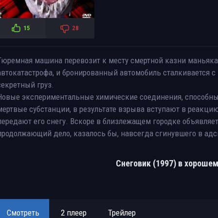
15
28
Тюремная машина перевозит к месту смертной казни маньяка 
автокатастрофа, и бронированный автомобиль сталкивается 
секретный груз.
Новые экспериментальные химические соединения, способны
мертвые субстанции, в результате взрыва вступают в реакци
передают его снегу. Вскоре в близлежащем городке объявляе
продолжающий дело, казалось бы, навсегда сгинувшего в адс
Снеговик (1997) в хороше
Смотреть
2 плеер
Трейлер