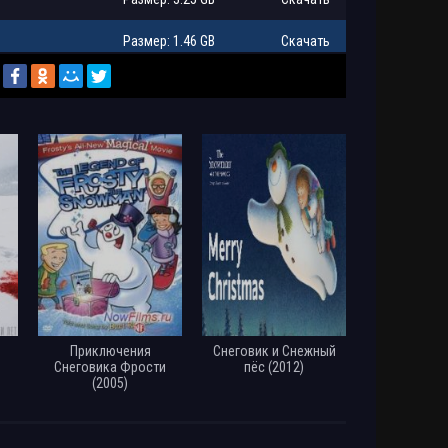
Размер: 1.46 GB
Скачать
 | P, P2
Размер: 12.82 GB
Скачать
) WEBRip
Размер: 2.54 GB
Скачать
 от
Размер: 2.36 GB
Скачать
Размер: 2.22 GB
Скачать
22) JPG
Размер: 314.38 MB
Скачать
Размер: 500.75 MB
Скачать
Приключения
Снеговик и Снежный
Снеговика Фрости
пёс (2012)
Размер: 747.22 MB
Скачать
(2005)
Размер: 774.86 MB
Скачать