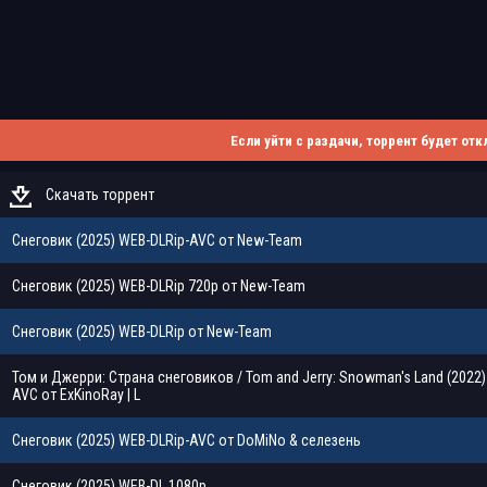
Если уйти с раздачи, торрент будет отк
Скачать торрент
Снеговик (2025) WEB-DLRip-AVC от New-Team
Снеговик (2025) WEB-DLRip 720p от New-Team
Снеговик (2025) WEB-DLRip от New-Team
Том и Джерри: Страна снеговиков / Tom and Jerry: Snowman's Land (2022)
AVC от ExKinoRay | L
Снеговик (2025) WEB-DLRip-AVC от DoMiNo & селезень
Снеговик (2025) WEB-DL 1080p