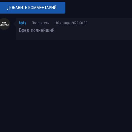
Снеговик / The Snowman (2017) BDRip 720p от HELLYWOOD | Лицензия
ДОБАВИТЬ КОММЕНТАРИЙ
Снеговик / Jack Frost (1997) BDRip 720p от SuperMin | P2, A
hjvfy
Посетители
10 января 2022 00:30
Снеговик / Jack Frost (1997) BDRemux 1080p | P2, A
Бред полнейший
Снеговик / Jack Frost (1997) DVDRip | P2
Жил-был снеговик / Once Upon A Snowman (2020) WEB-DLRip 1080p | D | Fla
С Новым Годом! сборник мультфильмов (1950-1978) DVDRip (Когда зажи
елки, Дед мороз и лето, Снегурка, Снеговик почтовик, Снежные дорожк
мороз и серый волк)
Снеговик / The Snowman (1982) BDRip [H.265/1080p] [10-bit]
Снеговик (2025) WEBRip [H.264]
Снеговик (2025) WEBRip
Снеговик (2025) WEBRip [H.264/1080p]