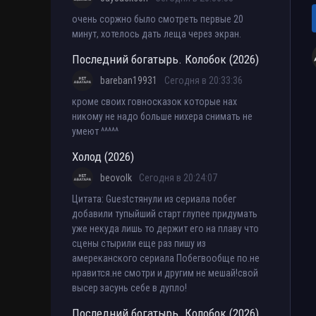
очень соржно было смотреть первые 20
минут, хотелось дать леща через экран.
Последний богатырь. Колобок (2026)
bareban19931
Сегодня в 20:33:36
кроме своих говносказок которые нах
никому не надо больше нихера снимать не
умеют ^^^^^
Холод (2026)
beovolk
Сегодня в 20:24:07
Цитата: Guestстянули из сериала побег
добавили тупыйший старт глупее придумать
уже некуда лишь то держит его на плаву что
сцены стырили еще раз пишу из
амереканского сериала Побегвообще по.не
нравится.не смотри и другим не мешай!свой
высер засунь себе в дупло!
Последний богатырь. Колобок (2026)