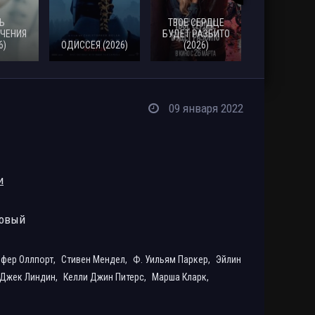
Ь
ТВОЕ СЕРДЦЕ
ЧЕНИЯ
БУДЕТ РАЗБИТО
6)
ОДИССЕЯ (2026)
(2026)
МОАНА (20
09 января 2022
и
ровый
фер Оллпорт,
Стивен Мендел,
Ф. Уильям Паркер,
Эйлин
Джек Линдин,
Келли Джин Питерс,
Марша Кларк,