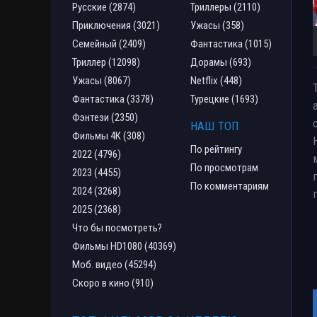
Русские (2874)
Триллеры (2110)
Приключения (3021)
Ужасы (358)
Семейный (2409)
Фантастика (1015)
Триллер (12098)
Дорамы (693)
Ужасы (8067)
Netflix (448)
Фантастика (3378)
Турецкие (1693)
Фэнтези (2350)
НАШ ТОП
Фильмы 4К (308)
По рейтингу
2022 (4796)
По просмотрам
2023 (4455)
По комментариям
2024 (3268)
2025 (2368)
Что бы посмотреть?
Фильмы HD1080 (40369)
Моб. видео (45294)
Скоро в кино (910)