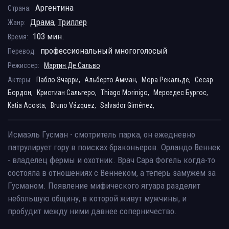
Аргентина
Страна:
Драма
,
Триллер
Жанр:
103 мин.
Время:
профессиональный многоголосый
Перевод:
Режиссер:
Мартин Де Сальво
Актеры:
Пабло Эчарри,
Альберто Амман,
Мора Рекальде,
Сесар
Бордон,
Кристиан Сальгеро,
Thiago Morinigo,
Мерседес Бургос,
Katia Acosta,
Bruno Vázquez,
Salvador Giménez,
Исмаэль Гусман - смотритель парка, он ежедневно
патрулирует гору в поисках браконьеров. Орландо Веннек
- владелец фермы и охотник. Врач Сара Фогель когда-то
состояла в отношениях с Веннеком, а теперь замужем за
Гусманом. Появление мифического ягуара разделит
небольшую общину, в которой живут мужчины, и
пробудит между ними давнее соперничество.