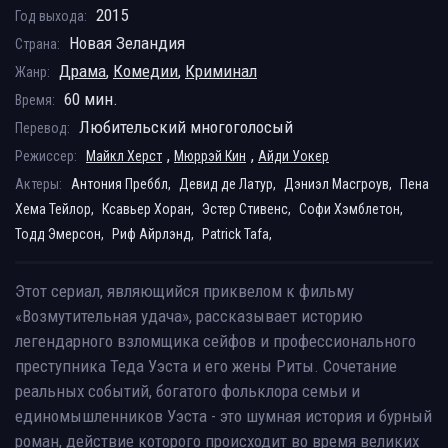
2015
Год выхода:
Новая Зеландия
Страна:
Драма
,
Комедии
,
Криминал
Жанр:
60 мин.
Время:
Любительский многоголосый
Перевод:
,
,
Режиссер:
Майкл Херст
Мюррэй Кин
Айди Уокер
Актеры:
Антония Преббл,
Девид де Латур,
Дэниэл Масгроув,
Пена
Хема Тейлор,
Ксавьер Хоран,
Эстер Стивенс,
Софи Хэмблетон,
Тодд Эмерсон,
Риф Айрлэнд,
Patrick Tafa,
Этот сериал, являющийся приквелом к фильму
«Возмутительная удача», рассказывает историю
легендарного взломщика сейфов и профессионального
преступника Теда Уэста и его жены Риты. Сочетание
реальных событий, богатого фольклора семьи и
единомышленников Уэста - это шумная история и бурный
роман, действие которого происходит во время великих