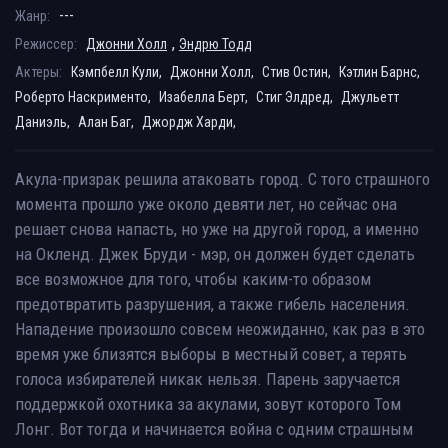
---
Жанр:
,
Режиссер:
Джонни Холл
Эндрю Тодд
Актеры:
Кэмпбелл Кули,
Джонни Холл,
Стив Остин,
Кэтлин Барнс,
Роберто Наскрименто,
Изабелла Берт,
Стиг Элдред,
Джульетт
Даниэль,
Алан Баг,
Джордж Харди,
Акула-призрак решила атаковать город. С того страшного
момента прошло уже около девяти лет, но сейчас она
решает снова напасть, но уже на другой город, а именно
на Окленд. Джек Бруди - мэр, он должен будет сделать
все возможное для того, чтобы каким-то образом
предотвратить разрушения, а также гибель населения.
Нападение произошло совсем неожиданно, как раз в это
время уже близятся выборы в местный совет, а терять
голоса избирателей никак нельзя. Парень заручается
поддержкой охотника за акулами, зовут которого Том
Лонг. Вот тогда и начинается война с одним страшным