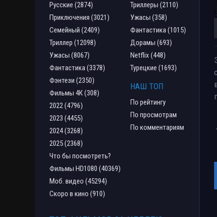
Русские (2874)
Триллеры (2110)
Приключения (3021)
Ужасы (358)
Семейный (2409)
Фантастика (1015)
Триллер (12098)
Дорамы (693)
Ужасы (8067)
Netflix (448)
Фантастика (3378)
Турецкие (1693)
Фэнтези (2350)
НАШ ТОП
Фильмы 4К (308)
По рейтингу
2022 (4796)
По просмотрам
2023 (4455)
По комментариям
2024 (3268)
2025 (2368)
Что бы посмотреть?
Фильмы HD1080 (40369)
Моб. видео (45294)
Скоро в кино (910)