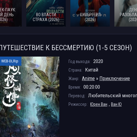
ЕК-ПАУК:
ДЕН
Й ДЕНЬ
ВО ВЛАСТИ
СУПЕРГЕРЛ
РАЗОБЛА
2026)
СТРАХА (2026)
(2026)
(202
ПУТЕШЕСТВИЕ К БЕССМЕРТИЮ (1-5 СЕЗОН)
2020
WEB-DLRip
Год выхода:
Китай
Страна:
Anime
»
Приключение
Жанр:
00:20:00
Время:
Любительский много
Перевод:
,
Режиссер:
Юрен Ван
Ван Ю