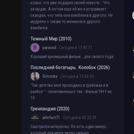
колье, что уже подарил своей невесте... Что
за мудак. А потом еще ей же и устраивает
скандал, что типа она влюблена в другого. Не
мудрено с таким то женихом в другого
влюбится..
Темный Мир (2010)
paraxod
Сегодня в 13:41:11
Хороший зрелищный фильм... для своего года
Последний богатырь. Колобок (2026)
Simonka
Сегодня в 13:06:24
"Так детство моё проходило в грабежах и в
разбое " - позитивненько так.. Фильм 18+1 из
10
Гренландия (2020)
artefact71
Сегодня в 03:20:39
Смотрится интересно. Но есть один минус,
который для меня лично сильно