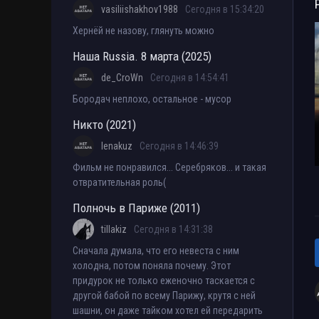
vasiliishakhov1988
Сегодня в 15:34:20
Хернёй не назову, глянуть можно
Наша Russia. 8 марта (2025)
de_CroWn
Сегодня в 14:54:41
Бородач неплохо, остальное - мусор
Никто (2021)
lenakuz
Сегодня в 14:46:39
Фильм не понравился... Серебряков... и такая
отвратительная роль(
Полночь в Париже (2011)
tillakiz
Сегодня в 14:31:38
Сначала думала, что его невеста с ним
холодна, потом поняла почему. Этот
придурок не только еженочно таскается с
другой бабой по всему Парижу, крутя с ней
шашни, он даже тайком хотел ей передарить