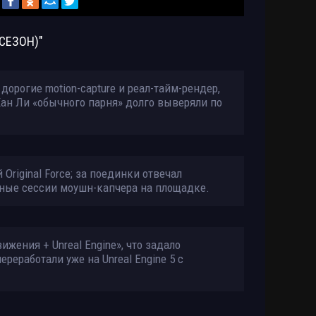
on (2025)
Размер: 32.5 GB
Скачать
СЕЗОН)"
(2020-
Размер: 77.2 GB
Скачать
орогие motion-capture и реал-тайм-рендер,
Размер: 70.9 MB
Скачать
ан Ли «обычного парня» долго выверяли по
9 эп.]
Размер: 7.97 GB
Скачать
 [2021,
Размер: 3.41 GB
Скачать
Original Force; за поединки отвечал
ные сессии моушн-капчера на площадке.
 звездам и
Размер: 3.04 MB
Скачать
жения + Unreal Engine», что задало
реработали уже на Unreal Engine 5 с