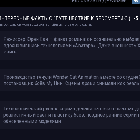
РАССКАЗАТЬ ДРУЗЬЯМ!
Путешествие к бессмертию / Fan ren xiu xian chuan / The Immortal Ascensi
WEB-DL [H.264/1080p] (сезон 1, серии 1-18 из 30) Кинеко (обновляемая)
ИНТЕРЕСНЫЕ ФАКТЫ О "ПУТЕШЕСТВИЕ К БЕССМЕРТИЮ (1-5 
Путешествие к бессмертию / A Record of A Mortal's Journey to Immortality 
2025) WEB-DL [H.265/1080p] (Сезон 1-5, серии 1-134 из 157) РуАниме [MVO]
писок фактов может содержать спойлеры. Будьте осторожны.
[handmade Remaster AI]
Режиссёр Юрен Ван — фанат романа: он сознательно выбрал д
Wang Yu (忘语) | Путешествие к бессмертию [9] (2008, 2014) [FB2]
вдохновившись технологиями «Аватара». Даже внешность Х
книге.
Fan Ren Xiu Xian Chuan | Путешествие к бессмертию [2022, Web, 71-79 из >7
WEB-DL 1080p rus
Fan Ren Xiu Xian Chuan | Fanren Xiu Xian Chuan | Путешествие к бессмертию
Производство тянули Wonder Cat Animation вместе со студией 
Спешлы, 4 из 4] WEBRip 1080p HS+rus
постановщик боёв Му Нин. Сцены драки снимали как реаль
Митио Каку | Будущее человечества. Колонизация Марса, путешествия к
обретение бессмертия (2019) [FB2]
Технологический рывок: сериал делали на связке «захват дви
реалистичный свет и пластику боёв; позднее ранние серии пе
обновлёнными моделями.