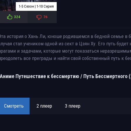
1-5 Сезон | 1-10 Серия
324
76
Эта история о Хань Ли, юноше родившемся в бедной семье в 
случая стал учеником одной из сект в Цзян Ху. Его путь буд
врагами и задачами, которые могут показаться неразрешимыми
преодолеть все преграды и найти свой собственный путь к б
Аниме Путешествие к бессмертию / Путь Бессмертного (
Смотреть
2 плеер
3 плеер