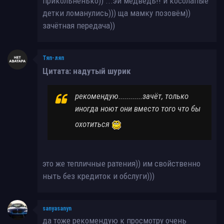
прикольненько)) ...эй медведь!! и косолапые
детки ломанулись))) ща мамку позовём))
зачётная передача))
Тяп-ляп
Цитата: надутый шурик
рекомендую............зачёт, только
иногда ноют они вместо того что бы
охотиться
это же тепличные ратения)) им свойственно
ныть без кредиток и обслуги)))
sanyasanyn
да тоже рекомендую к просмотру очень