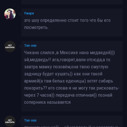
Умари
это шоу определенно стоит того что бы его
посмотреть.
Тяп-ляп
Чикано слился ,в Мексике нанэ медведей)))
эй,медведь!! ага,говорят,вали отсюда,а то
завтра мамку позовём,она твою смуглую
задницу будет кушать)) как они такой
армией(а там белых еденицы) хотят сибирь
покорить?? его слова-я не могу так рисковать-
через 7 часов)) передача отличная)) познай
соперника называется
Тяп-ляп