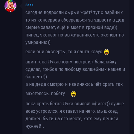
Зеля
сегодня водросли сырые жрёт! тут с варёных
то из консервов обсерешься за здрасти а дед
сырые хавает, ещё и моет в грязной воде))
пипец эксперт по выживанию, это эксперт по
умиранию))
если они эксперты, то я санта клаус
один тока Лукас юрту построил, балалайку
сделал, грибов по любому волшебных нашёл и
балдеет!))
а на деда смотрю и извиняюсь чёт срать так
захотелось, побегу...
пока срать бегал Лука слился! офигет)) лучше
всех устроился, я ставил на него, мышкоед
должен быть на его месте, хотя ему деньги
нужней...