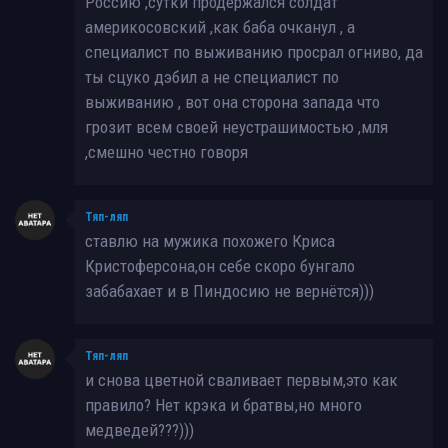
Россию ,сутки продержался солдат
америкосовский ,как баба очканул , а
специалист по выживанию просрал огниво, да
ты сцуко дэбил а не специалист по
выживанию , вот она сторона запада что
грозит всем своей неустрашимостью ,мля
,смешно честно говоря
Тяп-ляп
ставлю на мужика похожего Криса
Кристоферсона,он себе скоро бунгало
забабахает и в Пиндосию не вернётся)))
Тяп-ляп
и снова цветной сваливает первым,это как
правило? Нет крэка и братвы,но много
медведей???)))