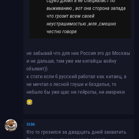
сцуко дэбил а не специалист по
выживанию , вот она сторона запада
что грозит всем своей
неустрашимостью ,мля ,смешно
честно говоря
не забывай что для них Россия это до Москвы
и не дальше, там уже им китайцы войну
объявят))
к стати если б русский работал как китаец, а
не мечтал о лесной глуши и безделье, то
небыло бы уже щас ни гейропы, ни амэрики
SEBA
Кто то грозился за двадцать дней захватить