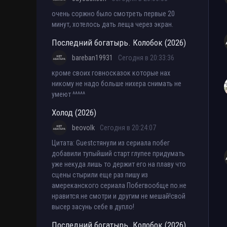
очень соржно было смотреть первые 20
минут, хотелось дать леща через экран.
Последний богатырь. Колобок (2026)
bareban19931
Сегодня в 20:33:36
кроме своих говносказок которые нах
никому не надо больше нихера снимать не
умеют ^^^^^
Холод (2026)
beovolk
Сегодня в 20:24:07
Цитата: Guestстянули из сериала побег
добавили тупыйший старт глупее придумать
уже некуда лишь то держит его на плаву что
сцены стырили еще раз пишу из
амереканского сериала Побегвообще по.не
нравится.не смотри и другим не мешай!свой
высер засунь себе в дупло!
Последний богатырь. Колобок (2026)