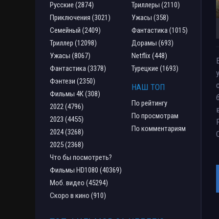
Русские (2874)
Триллеры (2110)
Приключения (3021)
Ужасы (358)
Семейный (2409)
Фантастика (1015)
Триллер (12098)
Дорамы (693)
Ужасы (8067)
Netflix (448)
Фантастика (3378)
Турецкие (1693)
Фэнтези (2350)
НАШ ТОП
Фильмы 4К (308)
По рейтингу
2022 (4796)
По просмотрам
2023 (4455)
По комментариям
2024 (3268)
2025 (2368)
Что бы посмотреть?
Фильмы HD1080 (40369)
Моб. видео (45294)
Скоро в кино (910)