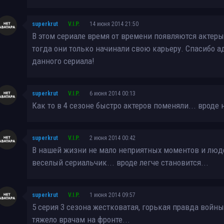
superkrut
V.I.P.
14 июня 2014 21:50
В этом сериале время от времени появляются актеры,
тогда они только начинали свою карьеру. Спасибо 
данного сериала!
superkrut
V.I.P.
6 июня 2014 00:13
Как то в 4 сезоне быстро актеров поменяли... вроде н
superkrut
V.I.P.
2 июня 2014 00:42
В нашей жизни не мало неприятных моментов и люде
веселый сериальчик... вроде легче становится...
superkrut
V.I.P.
1 июня 2014 09:57
5 серия 3 сезона жестковатая, горькая правда войны.
тяжело врачам на фронте...