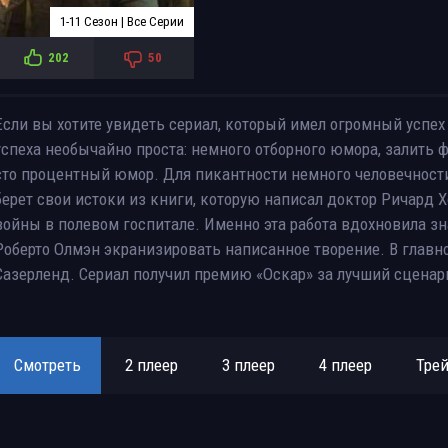
1-11 Сезон | Все Серии
202
50
Если вы хотите увидеть сериал, который имел огромный успех 
успеха необычайно проста: немного отборного юмора, залить
сто процентный юмор. Для пикантности немного человечност
берет свои истоки из книги, которую написал доктор Ричард 
войны в полевом госпитале. Именно эта работа вдохновила з
Роберто Олмэн экранизировать написанное творение. В глав
Сазерленд. Сериал получил премию «Оскар» за лучший сценар
Смотреть
2 плеер
3 плеер
4 плеер
Тре