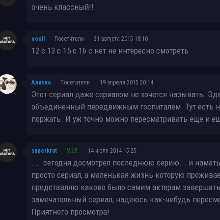
МЭШ (Чертова служба в госпитале МЭШ) / M*A*S*H (Mobile Army Surgical 
очень классный!!
(1972 - 1983) VHSRip (сезон 9)
oooll
Посетители
31 августа 2015 18:10
12 с 13 с 15 с 16 с нет не интересно смотреть
Алиска
Посетители
19 апреля 2015 20:14
Этот сериал даже сериалом не хочется называть. Эд
объединенный передвижным госпиталем. Тут есть на
поржать. И уж точно можно пересматривать еще и е
superkrut
V.I.P.
14 июля 2014 15:25
.... сегодня досмотрел последнюю серию... и наматыв
просто сериал, а маленькая жизнь которую проживае
представляю каково было самим актерам завершать 
замечательный сериал, надеюсь как-нибудь пересмотр
Приятного просмотра!