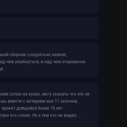
Hospital)
Размер: 3.85 GB
Скачать
акий сборник солдатских новелл,
д чем улыбнуться, и над чем откровенно
ще.
ая сопли на кулак, могу сказать что это не
шь вместе с актерами все 11 сезонов,
проект длящийся более 10 лет...
ю его снова. Ну а тем кто не видел...