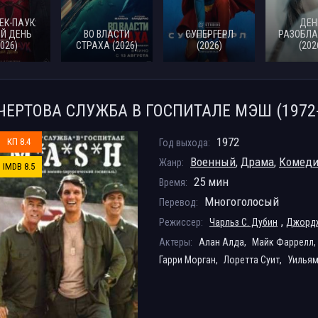
ЕК-ПАУК:
ДЕН
Й ДЕНЬ
ВО ВЛАСТИ
СУПЕРГЕРЛ
РАЗОБЛА
2026)
СТРАХА (2026)
(2026)
(202
ЧЕРТОВА СЛУЖБА В ГОСПИТАЛЕ МЭШ (1972-
1972
КП 8.4
Год выхода:
Военный
,
Драма
,
Комед
Жанр:
IMDB 8.5
25 мин
Время:
Многоголосый
Перевод:
,
Режиссер:
Чарльз С. Дубин
Джордж
Актеры:
Алан Алда,
Майк Фаррелл,
Гарри Морган,
Лоретта Суит,
Уильям