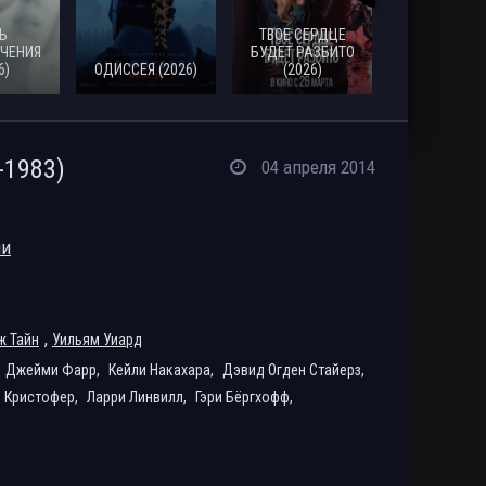
Ь
ТВОЕ СЕРДЦЕ
ЧЕНИЯ
БУДЕТ РАЗБИТО
6)
ОДИССЕЯ (2026)
(2026)
МОАНА (20
1983)
04 апреля 2014
ии
,
 Тайн
Уильям Уиард
Джейми Фарр,
Кейли Накахара,
Дэвид Огден Стайерз,
 Кристофер,
Ларри Линвилл,
Гэри Бёргхофф,