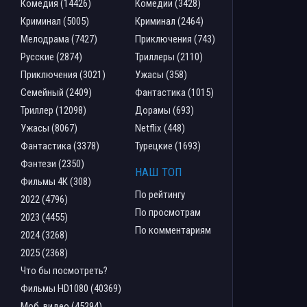
Комедия (14426)
Комедии (3428)
Криминал (5005)
Криминал (2464)
Мелодрама (7427)
Приключения (743)
Русские (2874)
Триллеры (2110)
Приключения (3021)
Ужасы (358)
Семейный (2409)
Фантастика (1015)
Триллер (12098)
Дорамы (693)
Ужасы (8067)
Netflix (448)
Фантастика (3378)
Турецкие (1693)
Фэнтези (2350)
НАШ ТОП
Фильмы 4К (308)
По рейтингу
2022 (4796)
По просмотрам
2023 (4455)
По комментариям
2024 (3268)
2025 (2368)
Что бы посмотреть?
Фильмы HD1080 (40369)
Моб. видео (45294)