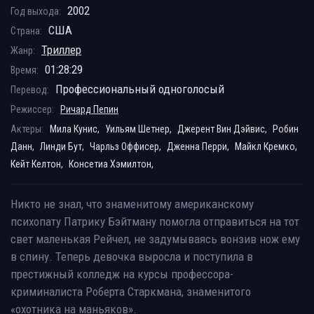
2002
Год выхода:
США
Страна:
Триллер
Жанр:
01:28:29
Время:
Профессиональный одноголосый
Перевод:
Режиссер:
Ричард Пепин
Актеры:
Мила Кунис,
Уильям Шетнер,
Джерент Вин Дэйвис,
Робин
Данн,
Линди Бут,
Чарльз Оффисер,
Дженна Перри,
Майкл Кремко,
Кейт Келтон,
Консетиа Хэмилтон,
Никто не знал, что знаменитому американскому
психопату Патрику Бэйтману помогла отправиться на тот
свет маленькая Рейчел, не задумываясь вонзив нож ему
в спину. Теперь девочка выросла и поступила в
престижный колледж на курсы профессора-
криминалиста Роберта Старкмана, знаменитого
«охотника на маньяков».