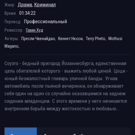
Драма
,
Криминал
Жанр:
01:34:22
Время:
Профессиональный
Перевод:
Режиссер:
Гэвин Худ
Актеры:
Пресли Чвенайдаэ,
Кеннет Нкоси,
Terry Pheto,
Mothusi
Magano,
Соуэто - бедный пригород Йоханнесбурга, единственная
цель обитателей которого - выжить любой ценой. Цоци -
юный безжалостный главарь уличной банды. Угнав
автомобиль после пьяной вечеринки, он обнаруживает
себя один на один со случайно оказавшимся на заднем
сидении младенцем. С этого времени у него начинается
внутренняя борьба между жестокостью и любовью…