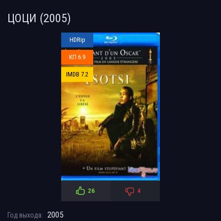
ЦОЦИ (2005)
HDRip
КП 6.9
IMDB 7.2
26
4
2005
Год выхода: