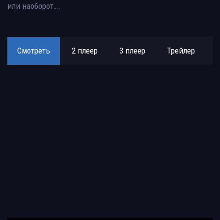
или наоборот….
Смотреть
2 плеер
3 плеер
Трейлер