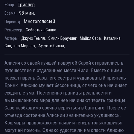
Триллер
Жанр:
98 мин.
Время:
Многоголосый
Перевод:
Режиссер:
Себастьян Силва
Актеры:
Джуно Темпл,
Эмили Браунинг,
Майкл Сера,
Каталина
Сандино Морено,
Аугусто Силва,
Алисия со своей лучшей подругой Сарой отправились в
путешествие в отдаленные места Чили. Вместе с ними
поехал парень Сары, его сестра и чудаковатый приятель
Бринк. Алисию мучает бессонница, от чего она начинает
сходить с ума. Постепенно границы реальности и
вымышленного мира для нее начинают терять границы.
Саре необходимо срочно вернуться в Сантьяго. После ее
отъезда состояние Алисиии значительно ухудшилось.
Кошмары продолжаются наяву и теперь только друзья
могут ей помочь. Однако удастся ли им спасти Алисию