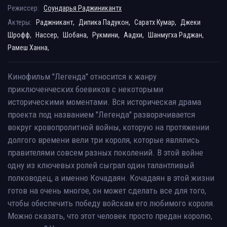
Режиссер:
Соундарья Раджиникантх
Актеры:
Раджникант,
Дипика Падукон,
Саратх Кумар,
Джеки
Шрофф,
Нассер,
Шобана,
Рукмини,
Аадхи,
Шанмугха Раджан,
Рамеш Ханна,
Кинофильм "Легенда" относится к жанру
приключенческих боевиков с некоторыми
историческими моментами. Вся историческая драма
проекта под названием "Легенда" разворачивается
вокруг кровопролитной войны, которую на протяжении
долгого времени вели три короля, которые являлись
правителями совсем разных поколений. В этой войне
одну из ключевых ролей сыграл один талантливый
полководец, а именно Кочадаян. Кочадаян в этой жизни
готов на очень многое, он может сделать все для того,
чтобы обеспечить победу войскам его любимого короля.
Можно сказать, что этот человек просто предан королю,