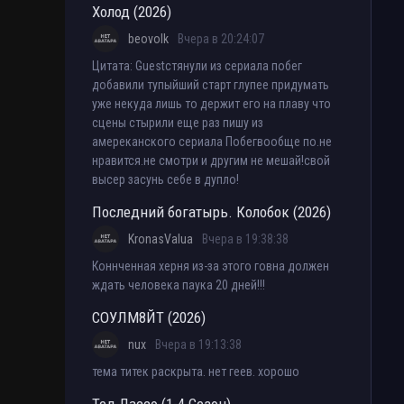
Холод (2026)
beovolk
Вчера в 20:24:07
Цитата: Guestстянули из сериала побег
добавили тупыйший старт глупее придумать
уже некуда лишь то держит его на плаву что
сцены стырили еще раз пишу из
амереканского сериала Побегвообще по.не
нравится.не смотри и другим не мешай!свой
высер засунь себе в дупло!
Последний богатырь. Колобок (2026)
KronasValua
Вчера в 19:38:38
Коннченная херня из-за этого говна должен
ждать человека паука 20 дней!!!
СОУЛМ8ЙТ (2026)
nux
Вчера в 19:13:38
тема титек раскрыта. нет геев. хорошо