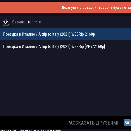
Если уйти с раздачи, торрент будет отк
Скачать торрент
Поездка в Италию / A trip to Italy (2021) WEBRip 2160p
Поездка в Италию / A trip to Italy (2021) WEBRip [VP9/2160p]
РАССКАЗАТЬ ДРУЗЬЯМ!