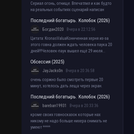
Сериал огонь, огнище. Впечатлил и как будто
на реальных событиях сценарий написан
Последний богатырь. Колобок (2026)
Богдан2020
Вчера в 22:12:56
Цитата: KronasValuaКоннченная херня из-за
этого говна должен ждать человека паука 20
дней!!!Человек-паук вышел ещё 29 июля...
Обсессия (2025)
JayJacks0n
Вчера в 20:36:58
очень соржно было смотреть первые 20
минут, хотелось дать леща через экран.
Последний богатырь. Колобок (2026)
bareban19931
Вчера в 20:33:36
кроме своих говносказок которые нах
никому не надо больше нихера снимать не
умеют ^^^^^