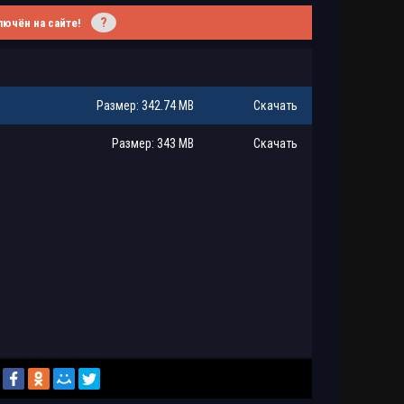
?
лючён на сайте!
Размер: 342.74 MB
Скачать
Размер: 343 MB
Скачать