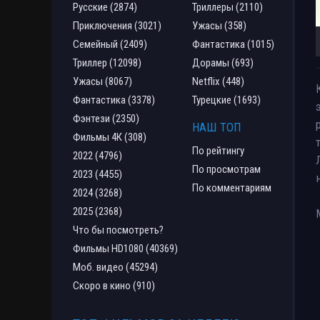
Русские (2874)
Триллеры (2110)
Приключения (3021)
Ужасы (358)
Семейный (2409)
Фантастика (1015)
Триллер (12098)
Дорамы (693)
Ужасы (8067)
Netflix (448)
Фантастика (3378)
Турецкие (1693)
Фэнтези (2350)
НАШ ТОП
Фильмы 4К (308)
По рейтингу
2022 (4796)
По просмотрам
2023 (4455)
По комментариям
2024 (3268)
2025 (2368)
Что бы посмотреть?
Фильмы HD1080 (40369)
Моб. видео (45294)
Скоро в кино (910)