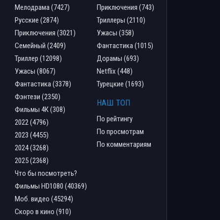
Мелодрама (7427)
Приключения (743)
Русские (2874)
Триллеры (2110)
Приключения (3021)
Ужасы (358)
Семейный (2409)
Фантастика (1015)
Триллер (12098)
Дорамы (693)
Ужасы (8067)
Netflix (448)
Фантастика (3378)
Турецкие (1693)
Фэнтези (2350)
НАШ ТОП
Фильмы 4К (308)
По рейтингу
2022 (4796)
По просмотрам
2023 (4455)
По комментариям
2024 (3268)
2025 (2368)
Что бы посмотреть?
Фильмы HD1080 (40369)
Моб. видео (45294)
Скоро в кино (910)