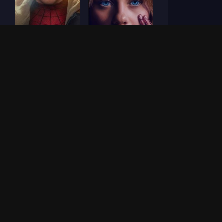
Человек-паук: Новый
СОУЛМ8ЙТ (2026)
день (2026)
Зловещие мертвецы:
Везунчик (2026)
Пекло (2026)