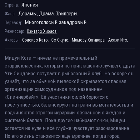
Япония
Страна:
Дорамы
,
Драма
,
Триллеры
Жанр:
Многоголосый закадровый
Перевод:
Режиссер:
Кэнтаро Хирасэ
Актеры:
Сэисиро Като,
Со Окуно,
Мамору Хагивара,
Асахи Ито,
Мицуи Кота — ничем не примечательный
старшеклассник, который по приглашению лучшего друга
Ути Синдзиро вступает в рыболовный клуб. Но вскоре он
узнаёт, что за обычной вывеской скрывается опасная
организация самосудников под названием
«Спиннербейт». Её участники силой борются с
преступностью, балансируют на грани вымогательства и
подчиняются строгой иерархии, связанной с якудза и
системой баллов. Пока другие набирают очки, Мицуи
остаётся на нуле и всё глубже чувствует разочарование.
Но его жизнь становится ещё мрачнее, когда город