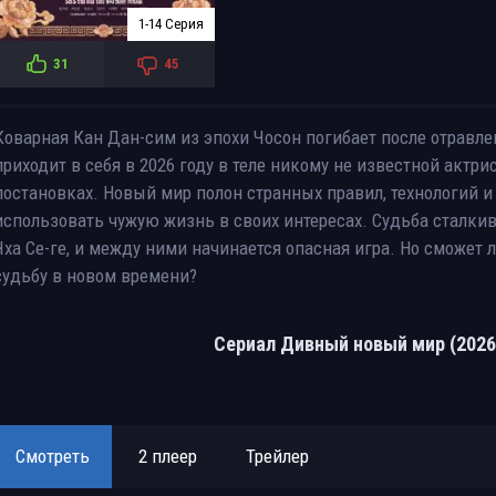
1-14 Серия
31
45
Коварная Кан Дан-сим из эпохи Чосон погибает после отравлен
приходит в себя в 2026 году в теле никому не известной актри
постановках. Новый мир полон странных правил, технологий и
использовать чужую жизнь в своих интересах. Судьба сталки
Чха Се-ге, и между ними начинается опасная игра. Но сможет
судьбу в новом времени?
Сериал Дивный новый мир (2026
Смотреть
2 плеер
Трейлер