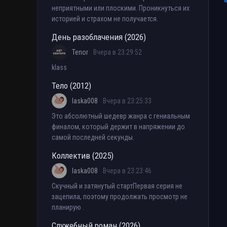
неприятными или плоскими. Проникнуться их
историей и страхом не получается.
День разоблачения (2026)
Tenor
Вчера в 23:29:52
klass
Тело (2012)
laska008
Вчера в 23:25:33
Это абсолютный шедевр жанра с гениальным
финалом, который держит в напряжении до
самой последней секунды.
Коллектив (2025)
laska008
Вчера в 23:23:46
Скучный и затянутый стартПервая серия не
зацепила, поэтому продолжать просмотр не
планирую .
Служебный роман (2026)