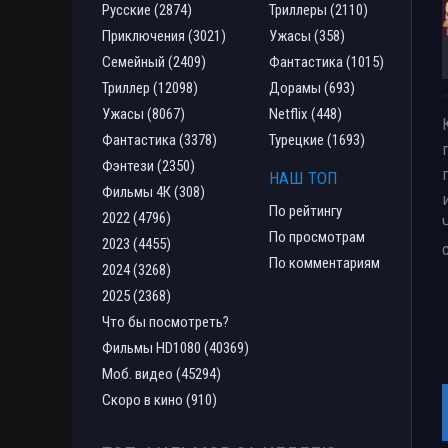
Русские (2874)
Триллеры (2110)
Приключения (3021)
Ужасы (358)
Семейный (2409)
Фантастика (1015)
Триллер (12098)
Дорамы (693)
Ужасы (8067)
Netflix (448)
Фантастика (3378)
Турецкие (1693)
Фэнтези (2350)
НАШ ТОП
Фильмы 4К (308)
По рейтингу
2022 (4796)
По просмотрам
2023 (4455)
По комментариям
2024 (3268)
2025 (2368)
Что бы посмотреть?
Фильмы HD1080 (40369)
Моб. видео (45294)
Скоро в кино (910)