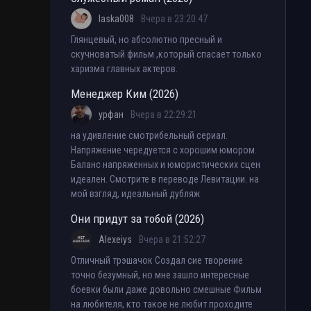
laska008
Вчера в 23:20:47
Глянцевый, но абсолютно пресный и
скучноватый фильм ,который спасает только
харизма главных актеров.
Менеджер Ким (2026)
урфан
Вчера в 22:29:21
на удивление смотрибельный сериал.
Напряжение чередуется с хорошим юмором.
Баланс напряженных и юмористических сцен
идеален. Смотрите в переводе Левитации. на
мой взгляд, идеальный дубляж
Они придут за тобой (2026)
Alexeiys
Вчера в 21:52:27
Отличный трэшачок Создал сие творение
точно безумный, но мне зашло интересные
боевки были даже довольно смешные Фильм
на любителя, кто такое не любит проходите