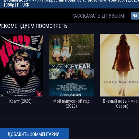
Дивный новый мир / Прекрасний новий світ / Brave New World [S01] (2020
1080p | P | UKR
РАССКАЗАТЬ ДРУЗЬЯМ!
Дивный новый мир / Прекрасний новий світ / Brave New World [S01] (2020
AVC | P | UKR
РЕКОМЕНДУЕМ
ПОСМОТРЕТЬ
Дивный новый мир / Brave New World [S01] (2020) WEB-DL 1080p | Кубик в К
HDRezka Studio, Newstudio, Lostfilm, Кравец-Рекордз
Дивный новый мир / Brave New World [S01] (2020) WEB-DLRip | Кубик в Кубе
Дивный новый мир / Brave New World [S01] (2020) WEB-DL 1080p | Кравец
Дивный новый мир / Brave New World [S01] (2020) WEBRip 720p | OMSKBIRD
Дивный новый мир / Brave New World [S01] (2020) WEBRip 720p от Kerob | L
Кратт (2020)
Мой выпускной год
Дивный новый мир 
(2020)
Сезон)
Дивный новый мир / Brave New World [S01] (2020) WEBRip 720p | Gears Med
Дивный новый мир / Brave New World [S01] (2020) WEBRip 720p | Hamsterst
Дивный новый мир / Brave New World [S01] (2020) WEBRip 720p | LakeFilms
ДОБАВИТЬ КОММЕНТАРИЙ