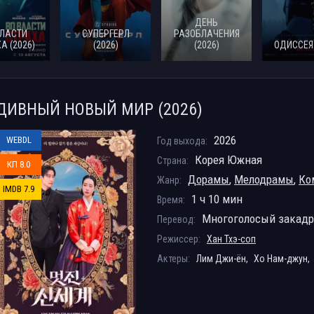
ДЕНЬ
ВЛАСТИ
СУПЕРГЕРЛ
РАЗОБЛАЧЕНИЯ
А (2026)
(2026)
(2026)
ОДИССЕЯ 
ДИВНЫЙ НОВЫЙ МИР (2026)
2026
WEBDL
Год выхода:
Корея Южная
Страна:
КП 8.0
Дорамы
,
Мелодрамы
,
Ко
Жанр:
IMDB 7.9
1 ч 10 мин
Время:
Многоголосый закад
Перевод:
Режиссер:
Хан Тхэ-соп
Актеры:
Лим Джи-ён,
Хо Нам-джун,