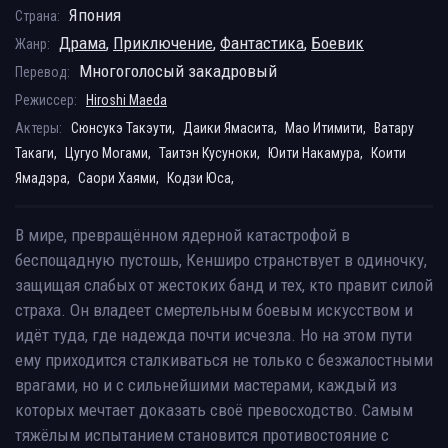
Япония
Страна:
Драма
,
Приключение
,
Фантастика
,
Боевик
Жанр:
Многоголосый закадровый
Перевод:
Режиссер:
Hiroshi Maeda
Актеры:
Сюнсукэ Такэути,
Даики Ямасита,
Мао Итимити,
Ватару
Такаги,
Цугуо Могами,
Таитэн Кусуноки,
Юити Накамура,
Коити
Ямадэра,
Саори Хаями,
Кодзи Юса,
В мире, превращённом ядерной катастрофой в
беспощадную пустошь, Кенширо странствует в одиночку,
защищая слабых от жестоких банд и тех, кто правит силой
страха. Он владеет смертельным боевым искусством и
идёт туда, где надежда почти исчезла. Но на этом пути
ему приходится сталкиваться не только с безжалостными
врагами, но и с сильнейшими мастерами, каждый из
которых мечтает доказать своё превосходство. Самым
тяжёлым испытанием становится противостояние с