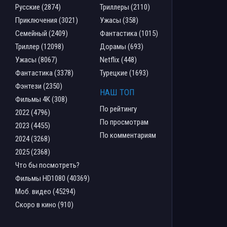
Русские (2874)
Триллеры (2110)
Приключения (3021)
Ужасы (358)
Семейный (2409)
Фантастика (1015)
Триллер (12098)
Дорамы (693)
Ужасы (8067)
Netflix (448)
Фантастика (3378)
Турецкие (1693)
Фэнтези (2350)
НАШ ТОП
Фильмы 4К (308)
По рейтингу
2022 (4796)
По просмотрам
2023 (4455)
По комментариям
2024 (3268)
2025 (2368)
Что бы посмотреть?
Фильмы HD1080 (40369)
Моб. видео (45294)
Скоро в кино (910)