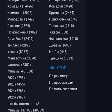
Комедия (14426)
Комедии (3428)
Криминал (5005)
Криминал (2464)
Мелодрама (7427)
Приключения (743)
Русские (2874)
Триллеры (2110)
Приключения (3021)
Ужасы (358)
Семейный (2409)
Фантастика (1015)
Триллер (12098)
Дорамы (693)
Ужасы (8067)
Netflix (448)
Фантастика (3378)
Турецкие (1693)
Фэнтези (2350)
НАШ ТОП
Фильмы 4К (308)
По рейтингу
2022 (4796)
По просмотрам
2023 (4455)
По комментариям
2024 (3268)
2025 (2368)
Что бы посмотреть?
Фильмы HD1080 (40369)