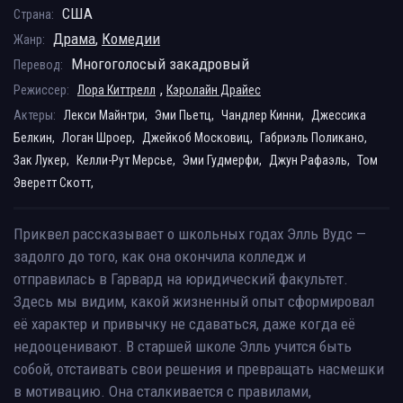
США
Страна:
Драма
,
Комедии
Жанр:
Многоголосый закадровый
Перевод:
,
Режиссер:
Лора Киттрелл
Кэролайн Драйес
Актеры:
Лекси Майнтри,
Эми Пьетц,
Чандлер Кинни,
Джессика
Белкин,
Логан Шроер,
Джейкоб Московиц,
Габриэль Поликано,
Зак Лукер,
Келли-Рут Мерсье,
Эми Гудмерфи,
Джун Рафаэль,
Том
Эверетт Скотт,
Приквел рассказывает о школьных годах Элль Вудс —
задолго до того, как она окончила колледж и
отправилась в Гарвард на юридический факультет.
Здесь мы видим, какой жизненный опыт сформировал
её характер и привычку не сдаваться, даже когда её
недооценивают. В старшей школе Элль учится быть
собой, отстаивать свои решения и превращать насмешки
в мотивацию. Она сталкивается с правилами,