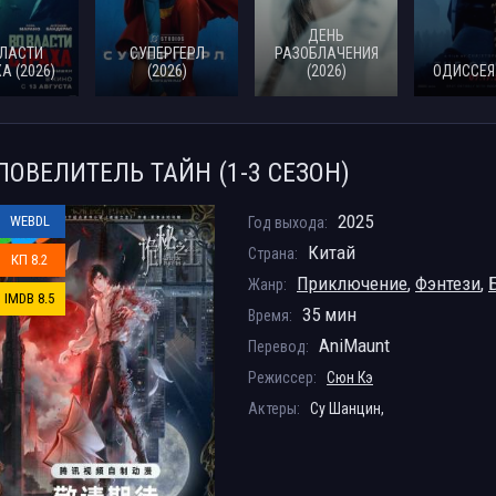
ДЕНЬ
ВЛАСТИ
СУПЕРГЕРЛ
РАЗОБЛАЧЕНИЯ
А (2026)
(2026)
(2026)
ОДИССЕЯ 
ПОВЕЛИТЕЛЬ ТАЙН (1-3 СЕЗОН)
2025
WEBDL
Год выхода:
Китай
Страна:
КП 8.2
Приключение
,
Фэнтези
,
Жанр:
IMDB 8.5
35 мин
Время:
AniMaunt
Перевод:
Режиссер:
Сюн Кэ
Актеры:
Су Шанцин,