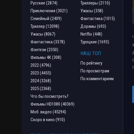
Русские (2874)
Триллеры (2110)
Приключения (3021)
Ужасы (358)
Семейный (2409)
Фантастика (1015)
Триллер (12098)
Дорамы (693)
Ужасы (8067)
Netflix (448)
Фантастика (3378)
Турецкие (1693)
Фэнтези (2350)
НАШ ТОП
Фильмы 4К (308)
По рейтингу
2022 (4796)
По просмотрам
2023 (4455)
По комментариям
2024 (3268)
2025 (2368)
Что бы посмотреть?
Фильмы HD1080 (40369)
Моб. видео (45294)
Скоро в кино (910)