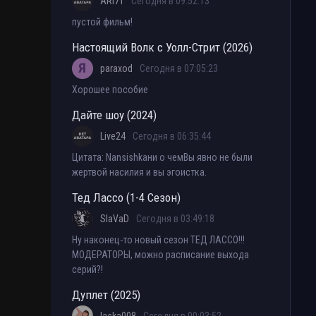
ARI71
Сегодня в 09:52:13
пустой фильм!
Настоящий Волк с Уолл-Стрит (2026)
paraxod
Сегодня в 07:05:23
Хорошее пособие
Дайте шоу (2024)
Live24
Сегодня в 06:35:44
Цитата: Nansishkaни о чемВы явно не были
жертвой насилия и вы эгоистка.
Тед Лассо (1-4 Сезон)
SlaVaD
Сегодня в 03:49:18
Ну наконец-то новый сезон ТЕД ЛАССО!!!
МОДЕРАТОРЫ, можно расписание выхода
серий?!
Дуплет (2025)