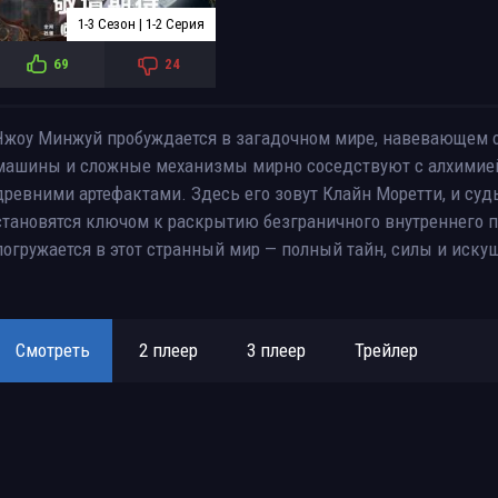
1-3 Сезон | 1-2 Серия
69
24
Чжоу Минжуй пробуждается в загадочном мире, навевающем о
машины и сложные механизмы мирно соседствуют с алхимией,
древними артефактами. Здесь его зовут Клайн Моретти, и судь
становятся ключом к раскрытию безграничного внутреннего п
погружается в этот странный мир — полный тайн, силы и иску
Смотреть
2 плеер
3 плеер
Трейлер