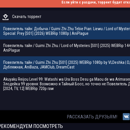
Если уйти с раздачи, торрент будет отк
Скачать торрент
Повелитель тайн: Добыча / Guimi Zhi Zhu Tebie Pian: Liewu / Lord of Myster
Special: Prey [S01] (2026) WEBRip 1080p | AniPlague
Повелитель тайн / Guimi Zhi Zhu / Lord of Mysteries [S01] (2025) WEBRip 144
AniPlague
Повелитель тайн / Guimi Zhi Zhu [S01] (2025) WEBRip 1080p by VLDeshka | D, 
Дубляжная, AniBaza, JAMClub, DreamCast
Akuyaku Reijou Level 99: Watashi wa Ura Boss Desu ga Maou de wa Arimasen
Злодейка 99 уровня: Возможно я Тайный Босс, но точно не Повелитель
[2024, TV, 12] WEBRip 720p raw
РАССКАЗАТЬ ДРУЗЬЯМ!
РЕКОМЕНДУЕМ
ПОСМОТРЕТЬ