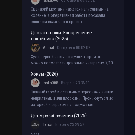
laska008
Сегодня в 00:03:52
Сценарий местами кажется написанным на
коленке, а оперативная работа показана
слишком сказочно и просто.
Достать ножи: Воскрешение
покойника (2025)
Abrrial
Сегодня в 00:02:02
Хуже первой части,но лучше второй,это
можно посмотреть довольно интересно 7/10
Хокум (2026)
laska008
Вчера в 23:36:11
Главный герой и остальные персонажи вышли
неприятными или плоскими. Проникнуться их
историей и страхом не получается.
День разоблачения (2026)
Tenor
Вчера в 23:29:52
klass