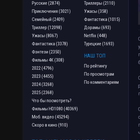
Русские (2874)
Триллеры (2110)
Приключения (3021)
Ужасы (358)
Семейный (2409)
Фантастика (1015)
Триллер (12098)
Дорамы (693)
Ужасы (8067)
Netflix (448)
Фантастика (3378)
Турецкие (1693)
Фэнтези (2350)
НАШ ТОП
Фильмы 4К (308)
По рейтингу
2022 (4796)
По просмотрам
2023 (4455)
По комментариям
2024 (3268)
2025 (2368)
Что бы посмотреть?
Фильмы HD1080 (40369)
Моб. видео (45294)
Скоро в кино (910)