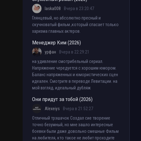
laska008
Вчера в 23:20:47
Глянцевый, но абсолютно пресный и
скучноватый фильм ,который спасает только
харизма главных актеров.
Менеджер Ким (2026)
урфан
Вчера в 22:29:21
на удивление смотрибельный сериал.
Напряжение чередуется с хорошим юмором.
Баланс напряженных и юмористических сцен
идеален. Смотрите в переводе Левитации. на
мой взгляд, идеальный дубляж
Они придут за тобой (2026)
Alexeiys
Вчера в 21:52:27
Отличный трэшачок Создал сие творение
точно безумный, но мне зашло интересные
боевки были даже довольно смешные Фильм
на любителя, кто такое не любит проходите