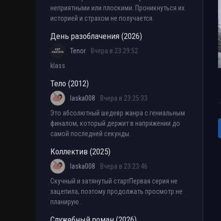
неприятными или плоскими. Проникнуться их
историей и страхом не получается.
День разоблачения (2026)
Tenor
Вчера в 23:29:52
klass
Тело (2012)
laska008
Вчера в 23:25:33
Это абсолютный шедевр жанра с гениальным
финалом, который держит в напряжении до
самой последней секунды.
Коллектив (2025)
laska008
Вчера в 23:23:46
Скучный и затянутый стартПервая серия не
зацепила, поэтому продолжать просмотр не
планирую .
Служебный роман (2026)