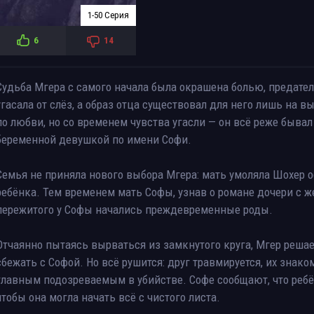
1-50 Серия
6
14
Судьба Мгера с самого начала была окрашена болью, предател
угасала от слёз, а образ отца существовал для него лишь на
по любви, но со временем чувства угасли — он всё реже бывал
беременной девушкой по имени Софи.
Семья не приняла нового выбора Мгера: мать умоляла Шохер ост
ребёнка. Тем временем мать Софы, узнав о романе дочери с 
пережитого у Софы начались преждевременные роды.
Отчаянно пытаясь вырваться из замкнутого круга, Мгер решает
сбежать с Софой. Но всё рушится: друг травмируется, их знак
главным подозреваемым в убийстве. Софе сообщают, что ребён
чтобы она могла начать всё с чистого листа.