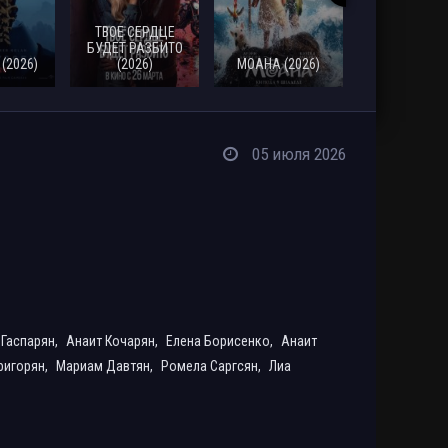
ТВОЕ СЕРДЦЕ
СМЕРТЬ
БУДЕТ РАЗБИТО
РОБИНА Г
(2026)
(2026)
МОАНА (2026)
(2026)
05 июля 2026
 Гаспарян,
Анаит Кочарян,
Елена Борисенко,
Анаит
Григорян,
Мариам Давтян,
Ромела Саргсян,
Лиа