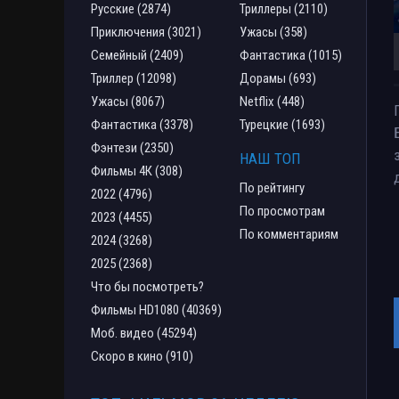
Русские (2874)
Триллеры (2110)
Приключения (3021)
Ужасы (358)
Семейный (2409)
Фантастика (1015)
Триллер (12098)
Дорамы (693)
Ужасы (8067)
Netflix (448)
Фантастика (3378)
Турецкие (1693)
Фэнтези (2350)
НАШ ТОП
Фильмы 4К (308)
По рейтингу
2022 (4796)
По просмотрам
2023 (4455)
По комментариям
2024 (3268)
2025 (2368)
Что бы посмотреть?
Фильмы HD1080 (40369)
Моб. видео (45294)
Скоро в кино (910)