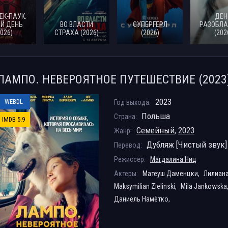
ЕК-ПАУК:
ДЕН
Й ДЕНЬ
ВО ВЛАСТИ
СУПЕРГЕРЛ
РАЗОБЛА
2026)
СТРАХА (2026)
(2026)
(202
ЛАМПО. НЕВЕРОЯТНОЕ ПУТЕШЕСТВИЕ (2023
2023
WEBDL
Год выхода:
Польша
Страна:
IMDB 5.9
Семейный
,
2023
Жанр:
Дубляж [Чистый звук]
Перевод:
Режиссер:
Магдалина Ниц
Актеры:
Матеуш Даменцки,
Лилиана
Maksymilian Zielinski,
Mila Jankowska
Даниель Намётко,