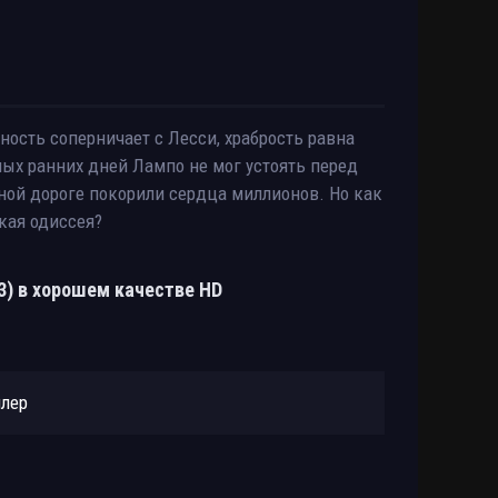
ность соперничает с Лесси, храбрость равна
мых ранних дней Лампо не мог устоять перед
ной дороге покорили сердца миллионов. Но как
кая одиссея?
3) в хорошем качестве HD
йлер