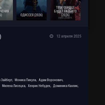
Ь
ТВОЕ СЕРДЦЕ
ЧЕНИЯ
БУДЕТ РАЗБИТО
6)
ОДИССЕЯ (2026)
(2026)
МОАНА (20
)
12 апреля 2025
 Зайберт,
Моника Пикула,
Адам Воронович,
,
Милена Лисецка,
Хенрик Небудек,
Доминика Кахлик,