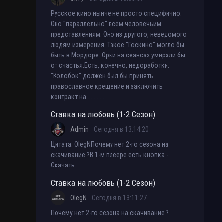
Русское кино нынче не просто специфично.
Оно "параллельно" всем человечьим
представлениям. Оно из другого, неведомого
людям измерения. Такое "Госкино" могло бы
быть в Мордоре. Орки на сеансах умирали бы
от счастья.Есть, конечно, недоработки.
"Колобок" должен был бы принять
православное крещение и заключить
контракт на ......... .
Ставка на любовь (1-2 Сезон)
Admin
Сегодня в 13:14:20
Цитата: OlegNПочему нет 2-го сезона на
скачивание ?В 1-м плеере есть кнопка -
Скачать
Ставка на любовь (1-2 Сезон)
OlegN
Сегодня в 13:11:27
Почему нет 2-го сезона на скачивание ?