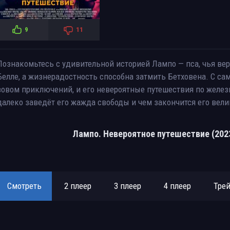
9
11
Познакомьтесь с удивительной историей Лампо — пса, чья вер
Белле, а жизнерадостность способна затмить Бетховена. С са
зовом приключений, и его невероятные путешествия по желез
далеко заведёт его жажда свободы и чем закончится его вели
Лампо. Невероятное путешествие (202
Смотреть
2 плеер
3 плеер
4 плеер
Тре