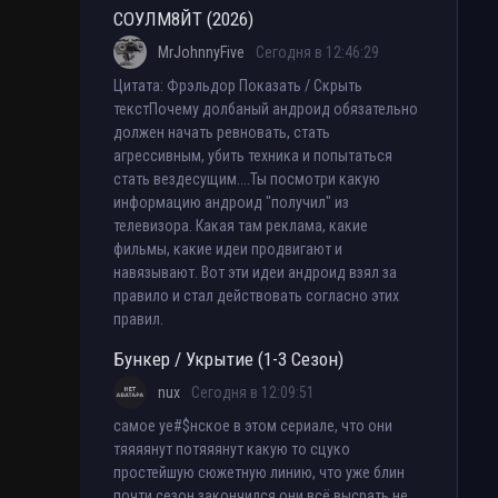
СОУЛМ8ЙТ (2026)
MrJohnnyFive
Сегодня в 12:46:29
Цитата: Фрэльдор Показать / Скрыть
текстПочему долбаный андроид обязательно
должен начать ревновать, стать
агрессивным, убить техника и попытаться
стать вездесущим....Ты посмотри какую
информацию андроид "получил" из
телевизора. Какая там реклама, какие
фильмы, какие идеи продвигают и
навязывают. Вот эти идеи андроид взял за
правило и стал действовать согласно этих
правил.
Бункер / Укрытие (1-3 Сезон)
nux
Сегодня в 12:09:51
самое уе#$нское в этом сериале, что они
тяяяянут потяяянут какую то сцуко
простейшую сюжетную линию, что уже блин
почти сезон закончился они всё высрать не