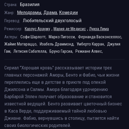
Бразилия
Страна:
Мелодрамы
,
Драма
,
Комедии
Жанр:
Любительский двухголосый
Перевод:
,
,
Режиссер:
Карлус Араужу
Мария де Медисис
Луиза Лима
Актеры:
Софи Шарлотт,
Марко Пигосси,
Фернанда Васконселлос,
Жайме Матараццо,
Изабель Драммонд,
Умберто Карран,
Джулия
Гам,
Летисия Сабателла,
Бруно Гарсиа,
Режиане Алвес,
Сериал "Хорошая кровь" рассказывает истории трех
главных персонажей: Аморы, Бенто и Фабио, чьи жизни
переплелись еще в детстве в приюте под опекой
Джилсона и Салмы. Амора благодаря удочерению
Барбарой Эллен получает образование и становится
известной ведущей. Бенто развивает цветочный бизнес
в Каса Верде, поддерживаемый тайной любовью
Джиане. Фабио, вернувшись в столицу, пытается найти
своих биологических родителей.