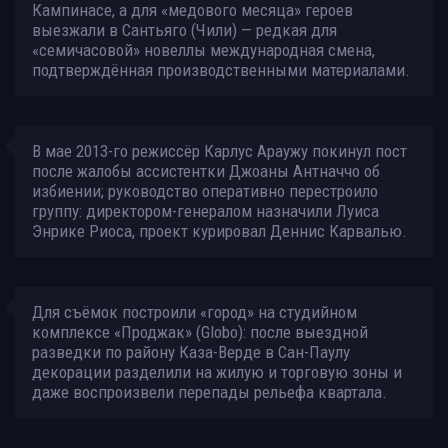
Кампинасе, а для «медового месяца» героев
выезжали в Сантьяго (Чили) — редкая для
«семичасовой» новеллы международная смена,
подтверждённая производственными материалами.
В мае 2013-го режиссёр Карлус Араужу покинул пост
после жалобы ассистентки Джоаны Антначчо об
избиении; руководство оперативно перестроило
группу: директором-генералом назначили Луиса
Энрике Риоса, проект курировал Деннис Карвалью.
Для съёмок построили «город» на студийном
комплексе «Проджак» (Globo): после выездной
разведки по району Каза-Верде в Сан-Паулу
декорации разделили на жилую и торговую зоны и
даже воспроизвели перепады рельефа квартала.