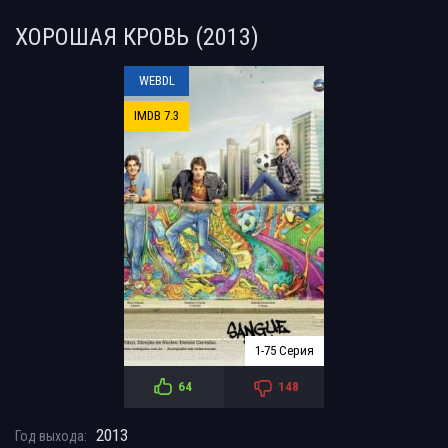
ХОРОШАЯ КРОВЬ (2013)
WEBDL
IMDB 7.3
1-75 Серия
64
148
2013
Год выхода: